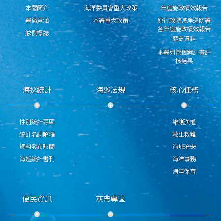
本署簡介
海洋委員會重大政策
年度施政績效報告
署徽意涵
本署重大政策
原行政院海岸巡防署
各年度施政績效報告
舷側標誌
歷史資料
本署列管個案計畫評
核結果
海巡統計
海巡法規
核心任務
性別統計專區
維護漁權
統計名詞解釋
救生救難
資料發布時間
海域治安
海巡統計書刊
海洋事務
海洋保育
便民資訊
灰帶專區