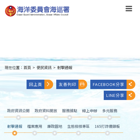
跳
到
主
要
內
容
Skip
to
main
content
現在位置：
首頁
>
便民資訊
>
射擊通報
:::
回上頁
友善列印
FACEBOOK分享
LINE分享
政府資訊公開
政府資料開放
服務據點
線上申辦
多元服務
射擊通報
檔案應用
廉政園地
生態檢核專區
165打詐儀錶板