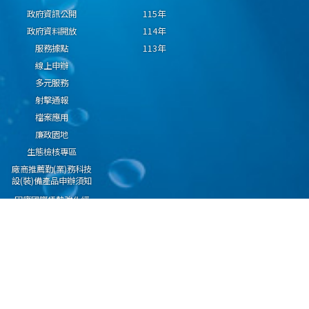
政府資訊公開
115年
政府資料開放
114年
服務據點
113年
線上申辦
多元服務
射擊通報
檔案應用
廉政園地
生態檢核專區
廠商推薦勤(業)務科技
設(裝)備產品申辦須知
因應國際情勢強化經
濟社會及民生國安韌
性專區
隱私權保護宣告
資通安全政策
資料開放宣告