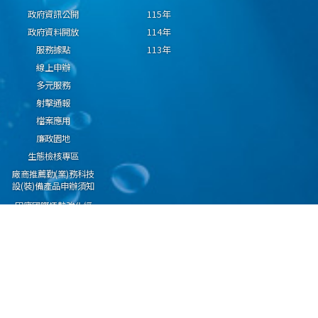
政府資訊公開
115年
政府資料開放
114年
服務據點
113年
線上申辦
多元服務
射擊通報
檔案應用
廉政園地
生態檢核專區
廠商推薦勤(業)務科技
設(裝)備產品申辦須知
因應國際情勢強化經
濟社會及民生國安韌
性專區
隱私權保護宣告
資通安全政策
資料開放宣告