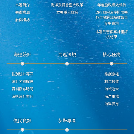
本署簡介
海洋委員會重大政策
年度施政績效報告
署徽意涵
本署重大政策
原行政院海岸巡防署
各年度施政績效報告
舷側標誌
歷史資料
本署列管個案計畫評
核結果
海巡統計
海巡法規
核心任務
性別統計專區
維護漁權
統計名詞解釋
救生救難
資料發布時間
海域治安
海巡統計書刊
海洋事務
海洋保育
便民資訊
灰帶專區