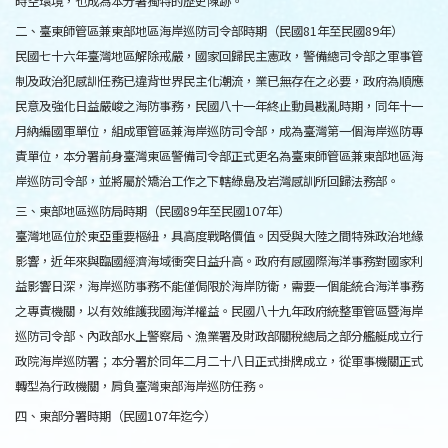
時空環境，也成為本分署獨特的歷史陳跡。
二、臺東師管區兼東部地區海岸巡防司令部時期（民國81年至民國89年）
民國七十六年臺灣地區解除戒嚴，國家回歸民主憲政，警備總司令部之軍事管
制及政治犯感訓任務已違背世界民主化潮流，業已無存在之必要，政府為順應
民意及強化日益嚴峻之海防事務，民國八十一年終止動員戡亂時期，同年十一
月納編國軍單位，組成軍管區兼海岸巡防司令部，成為臺灣第一個海岸巡防專
責單位，本分署前身臺灣東區警備司令部正式更名為臺東師管區兼東部地區海
岸巡防司令部，並將屬於矯治工作之下轄綠島及岩灣感訓所回歸法務部。
三、東部地區巡防局時期（民國89年至民國107年）
臺灣地區位於東亞重要樞紐，具高度戰略價值。因受與大陸之間特殊政治地緣
影響，近年來與臨國經濟海域衝突日益升高。政府有感國際海洋事務對國家利
益影響日深，海岸巡防事務不能僅侷限於海岸防衛，需要一個能統合海洋事務
之專責機關，以有效維護我國海洋權益。民國八十九年政府統整軍管區暨海岸
巡防司令部、內政部水上警察局、漁業署及財政部關稅總局之部分艦艇成立行
政院海岸巡防署；本分署於同年二月二十八日正式掛牌成立，從軍事機關正式
轉型為行政機關，肩負臺灣東部海岸巡防任務。
四、東部分署時期（民國107年迄今）