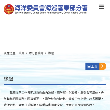
跳
到
主
要
內
容
Skip
to
main
content
現在位置：
首頁
>
本分署簡介
>
緣起
:::
回上頁
緣起
我國海防工作長期以來係由內政部、國防部、財政部、農委會等單位，分
別職掌相關事務，因事權不一，導致於防制走私、偷渡工作上衍生諸多困擾，
致使走私、偷渡日益猖獗，嚴重防害國家安全，社會治安及經濟秩序。