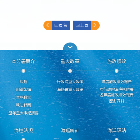
回頁首
回上頁
本分署簡介
重大政策
施政績效
緣起
行政院重大政策
年度施政績效報告
組織架構
海巡署重大政策
原行政院海岸巡防署
各年度施政績效報告
業務職掌
歷史資料
執法範圍
歷年重大事紀摘要
海巡法規
海巡統計
海洋驛站