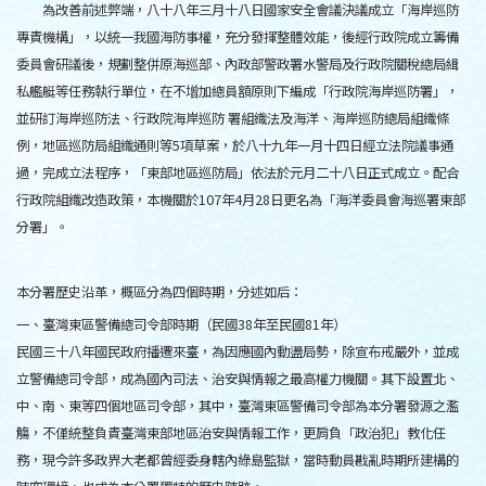
為改善前述弊端，八十八年三月十八日國家安全會議決議成立「海岸巡防
專責機構」，以統一我國海防事權，充分發揮整體效能，後經行政院成立籌備
委員會研議後，規劃整併原海巡部、內政部警政署水警局及行政院關稅總局緝
私艦艇等任務執行單位，在不增加總員額原則下編成「行政院海岸巡防署」，
並研訂海岸巡防法、行政院海岸巡防 署組織法及海洋、海岸巡防總局組織條
例，地區巡防局組織通則等5項草案，於八十九年一月十四日經立法院議事通
過，完成立法程序，「東部地區巡防局」依法於元月二十八日正式成立。配合
行政院組織改造政策，本機關於107年4月28日更名為「海洋委員會海巡署東部
分署」。
本分署歷史沿革，概區分為四個時期，分述如后：
一、臺灣東區警備總司令部時期（民國38年至民國81年）
民國三十八年國民政府播遷來臺，為因應國內動盪局勢，除宣布戒嚴外，並成
立警備總司令部，成為國內司法、治安與情報之最高權力機關。其下設置北、
中、南、東等四個地區司令部，其中，臺灣東區警備司令部為本分署發源之濫
觴，不僅統整負責臺灣東部地區治安與情報工作，更肩負「政治犯」教化任
務，現今許多政界大老都曾經委身轄內綠島監獄，當時動員戡亂時期所建構的