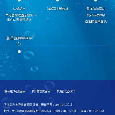
法規訊息
海巡署主管統計
靜洋海洋驛站
本分署辦理國家賠償
興安海洋驛站
事件處理情形統計
南海園海洋驛站
海洋資源共享平
台
隱私權保護宣告
資料開放宣告
資通安全政策
海洋委員會海巡署 東部分署 版權所有 copyright 2018
地址：950030臺東市興安路二段546號 電話：089-224311 傳真：089-229603