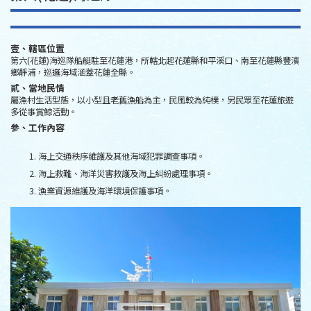
壹、轄區位置
第六(花蓮)海巡隊船艇駐至花蓮港，所轄北起花蓮縣和平溪口、南至花蓮縣豐濱
鄉靜浦，巡邏海域涵蓋花蓮全縣。
貳、當地民情
屬漁村生活型態，以小型且老舊漁船為主，民風較為純樸，另民眾至花蓮旅遊
多從事賞鯨活動。
參、工作內容
海上交通秩序維護及其他海域犯罪調查事項。
海上救難、海洋災害救護及海上糾紛處理事項。
漁業資源維護及海洋環境保護事項。