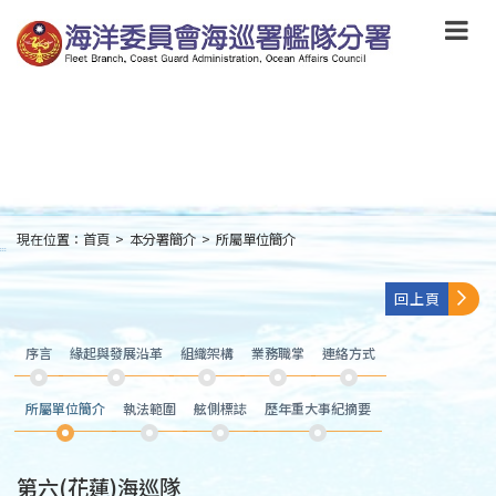
跳
到
主
要
內
容
Skip
to
main
content
現在位置：
首頁
>
本分署簡介
>
所屬單位簡介
:::
回上頁
序言
緣起與發展沿革
組織架構
業務職掌
連絡方式
所屬單位簡介
執法範圍
舷側標誌
歷年重大事紀摘要
第六(花蓮)海巡隊