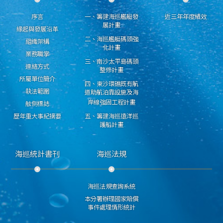
序言
一、籌建海巡艦艇發
近三年年度績效
展計畫
緣起與發展沿革
二、海巡艦艇碼頭強
組織架構
化計畫
業務職掌
三、南沙太平島碼頭
連絡方式
整修計畫
所屬單位簡介
四、東沙環礁既有航
執法範圍
道助航泊靠設施及海
岸線強固工程計畫
舷側標誌
歷年重大事紀摘要
五、籌建海巡遠洋巡
護船計畫
海巡統計書刊
海巡法規
海巡法規查詢系統
本分署辦理國家賠償
事件處理情形統計