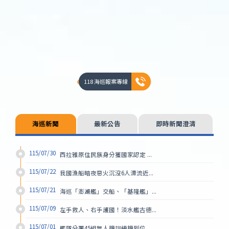
118 海巡報案專線
海巡新聞
最新公告
即時新聞澄清
115/07/30
西拉雅原住民族身分獲國家認定 ...
115/07/22
我國漁船暗夜惡火沉沒6人漂流近...
115/07/21
海巡「澎湖艦」交船、「基隆艦」...
115/07/09
左手救人、右手護國！淡水艦古德...
115/07/01
艦隊分署45組無人機訓練機到位...