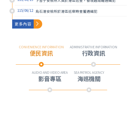
下罟子安檢所人員於港區巡查，發現越南籍通緝犯
115/06/12
更多內容
更多內容
烏石港安檢所於港區巡察時查獲通緝犯
更多內容
115/08/05
漁船船長發現海龜受困，返港請本分署協處
更多內容
115/08/03
下蕃薯寮橋岸際發現死亡海龜
CONVENIENCE INFORMATION
ADMINISTRATIVE INFORMATION
便民資訊
行政資訊
115/07/30
115年07月20日東嶼坪淨灘暨前山步道維護活動
115/07/29
南方澳漁港內發現油汙，本分署人員主動發現及處置
AUDIO AND VIDEO AREA
SEA PATROL AGENCY
影音專區
海巡機關
115/07/27
大里安檢所人員於桶盤漁港岸際，發現1隻死亡海龜
115/07/22
115年連江縣港務處「福澳港北...
115/07/20
八斗子漁港漁船協助遭漁網纏繞之海龜脫困
115/07/20
馬岡漁港漁船救援海龜，本分署接手處置
更多內容