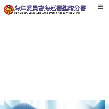
跳
到
主
要
內
容
Skip
to
main
content