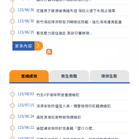
115/06/30
花蓮男子疑酒後情緒失控 海巡火速下水阻止憾事
115/06/30
新竹海巡隊添新型35噸級巡防艇，強化海域護漁能量
115/06/25
看見壓力接住彼此 東部分署辦理...
更多內容
115/08/06
115/07/15
海洋委員會海巡署艦隊分署 CG...
針對海巡署艦隊分署差勤系統得標...
115/08/04
115/06/25
海洋委員會海巡署艦隊分署東部地...
苗栗查緝隊隊長疑涉不當男女關係...
查緝成效
救生救難
環保生態
115/08/04
115/06/23
海洋委員會海巡署艦隊分署第一海...
針對媒體報導「中國自然資源部東...
115/08/04
115/04/08
海洋委員會海巡署艦隊分署第十海...
有關媒體報導海委會發布「海面態...
115/08/03
竹北V字港岸際查獲通緝犯
115/07/24
115/04/08
海洋委員會海巡署艦隊分署第十四...
海巡署嚴正駁斥中國國台辦表示「...
115/07/15
深澳安檢所值班人員，機警發現印尼籍通緝犯
115/07/24
115/04/02
海洋委員會海巡署艦隊分署第六海...
有關曾文溪附近發現一艘小型動力...
115/06/24
滬尾漁港巡查時發現通緝犯
115/07/24
115/04/01
海洋委員會海巡署艦隊分署中部地...
針對媒體報導東港漁船疑似「變更...
115/06/22
後壁湖安檢所於恆春籍「墾ＯＯ號...
115/07/22
115/04/01
海洋委員會海巡署艦隊分署北部地...
有關媒訊報導中國籍漁船擱淺馬祖...
115/06/15