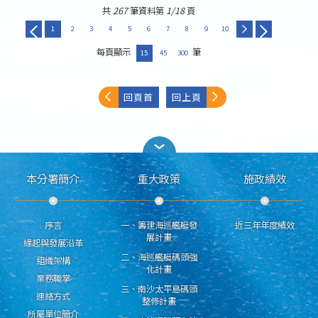
共
267
筆資料第
1/18
頁
1
2
3
4
5
6
7
8
9
10
每頁顯示
筆
15
45
300
回頁首
回上頁
本分署簡介
重大政策
施政績效
序言
一、籌建海巡艦艇發
近三年年度績效
展計畫
緣起與發展沿革
二、海巡艦艇碼頭強
組織架構
化計畫
業務職掌
三、南沙太平島碼頭
連絡方式
整修計畫
所屬單位簡介