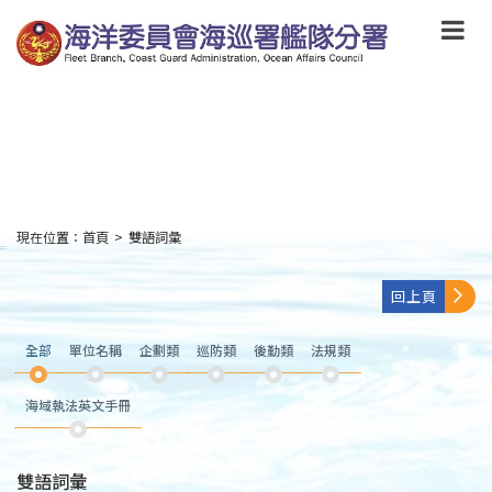
跳
到
主
要
內
容
Skip
to
main
content
現在位置：
首頁
>
雙語詞彙
:::
回上頁
全部
單位名稱
企劃類
巡防類
後勤類
法規類
海域執法英文手冊
雙語詞彙