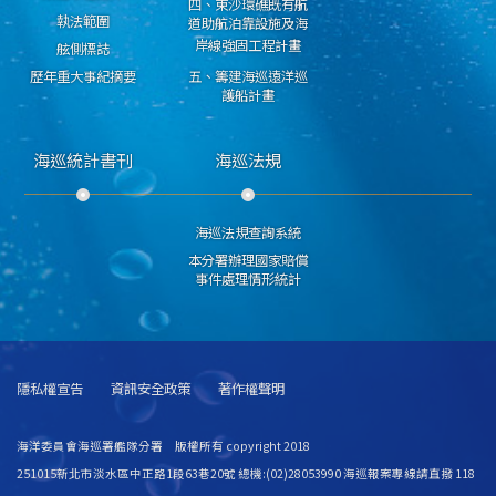
四、東沙環礁既有航
執法範圍
道助航泊靠設施及海
岸線強固工程計畫
舷側標誌
歷年重大事紀摘要
五、籌建海巡遠洋巡
護船計畫
海巡統計書刊
海巡法規
海巡法規查詢系統
本分署辦理國家賠償
事件處理情形統計
隱私權宣告
資訊安全政策
著作權聲明
海洋委員會海巡署艦隊分署 版權所有 copyright 2018
251015新北市淡水區中正路1段63巷20號 總機:(02)28053990 海巡報案專線請直撥 118