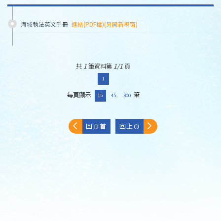
海域執法英文手冊
連結(PDF檔)(另開新視窗)
共
1
筆資料第
1/1
頁
1
每頁顯示
筆
15
45
300
回頁首
回上頁