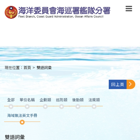
跳
到
主
要
內
容
Skip
to
main
content
現在位置：
首頁
>
雙語詞彙
:::
回上頁
全部
單位名稱
企劃類
巡防類
後勤類
法規類
海域執法英文手冊
雙語詞彙