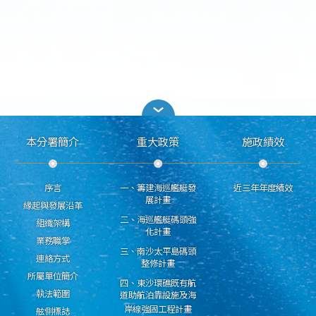
本分署簡介
重大政策
施政績效
序言
一、籌建海巡艦艇發
近三年年度績效
展計畫
緣起與發展沿革
二、海巡艦艇碼頭強
組織架構
化計畫
業務職掌
三、南沙太平島碼頭
連絡方式
整修計畫
所屬單位簡介
四、東沙環礁既有航
執法範圍
道助航泊靠設施及海
岸線強固工程計畫
舷側標誌