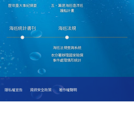
歷年重大事紀摘要
五、籌建海巡遠洋巡
護船計畫
海巡統計書刊
海巡法規
海巡法規查詢系統
本分署辦理國家賠償
事件處理情形統計
隱私權宣告
資訊安全政策
著作權聲明
海洋委員會海巡署艦隊分署 版權所有 copyright 2018
251015新北市淡水區中正路1段63巷20號 總機:(02)28053990 海巡報案專線請直撥 118
傳真號碼:(02)28057537
建議使用 IE6.0 或 Firefox2.0 以上瀏覽器，最佳瀏覽解析度 1024x768