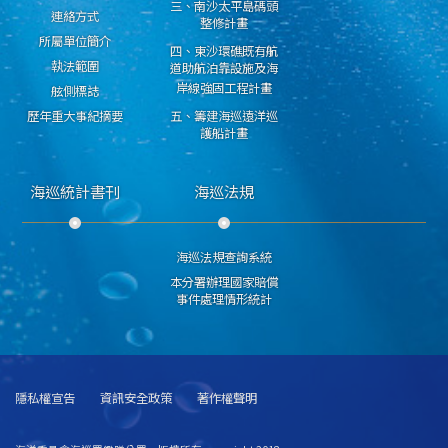
三、南沙太平島碼頭
連絡方式
整修計畫
所屬單位簡介
四、東沙環礁既有航
執法範圍
道助航泊靠設施及海
岸線強固工程計畫
舷側標誌
歷年重大事紀摘要
五、籌建海巡遠洋巡
護船計畫
海巡統計書刊
海巡法規
海巡法規查詢系統
本分署辦理國家賠償
事件處理情形統計
隱私權宣告
資訊安全政策
著作權聲明