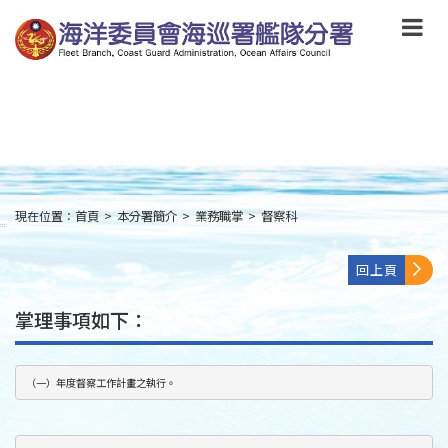
跳
到
主
要
內
容
Skip
to
main
content
現在位置：
首頁
>
本分署簡介
>
業務職掌
>
督察科
:::
回上頁
掌理事項如下：
（一）年度督察工作計畫之執行。