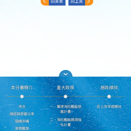
回頁首
回上頁
本分署簡介
重大政策
施政績效
序言
一、籌建海巡艦艇發
近三年年度績效
展計畫
緣起與發展沿革
二、海巡艦艇碼頭強
組織架構
化計畫
業務職掌