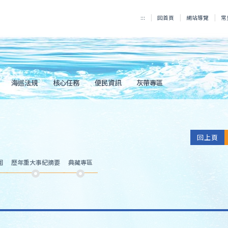
:::
回首頁
網站導覽
常
海巡法規
核心任務
便民資訊
灰帶專區
回上頁
圍
歷年重大事紀摘要
典藏專區