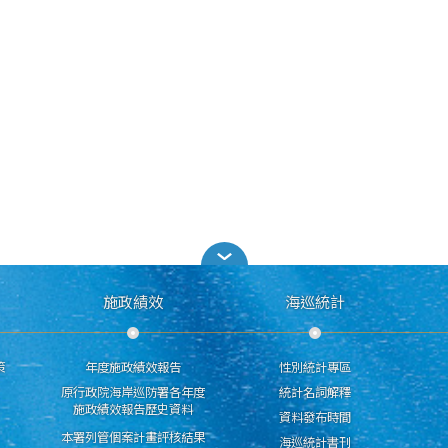
施政績效
海巡統計
策
年度施政績效報告
性別統計專區
原行政院海岸巡防署各年度
統計名詞解釋
施政績效報告歷史資料
資料發布時間
本署列管個案計畫評核結果
海巡統計書刊