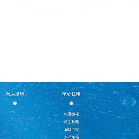
海巡法規
核心任務
維護漁權
救生救難
海域治安
海洋事務