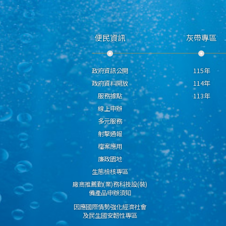
便民資訊
灰帶專區
政府資訊公開
115年
政府資料開放
114年
服務據點
113年
線上申辦
多元服務
射擊通報
檔案應用
廉政園地
生態檢核專區
廠商推薦勤(業)務科技設(裝)
備產品申辦須知
因應國際情勢強化經濟社會
及民生國安韌性專區