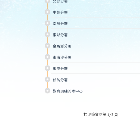
北部分署
中部分署
南部分署
東部分署
金馬澎分署
東南沙分署
艦隊分署
偵防分署
教育訓練測考中心
共
9
筆資料第
1/1
頁