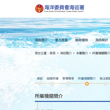
跳
到
主
要
內
容
Skip
to
main
content
海巡簡介
重大政策
施政績效
海巡統計
現在位置：
首頁
>
海巡簡介
>
本署簡介
>
所屬機關簡介
:::
緣起
組織架構
業務職掌
所屬機關簡介
執法範
所屬機關簡介