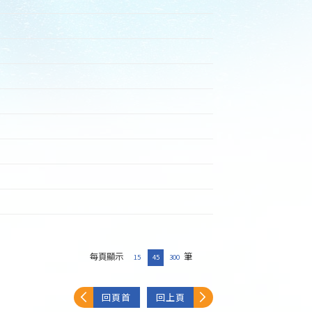
每頁顯示
筆
15
45
300
回頁首
回上頁