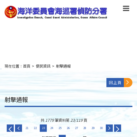
跳
到
主
要
內
容
Skip
to
main
content
現在位置：
首頁
>
便民資訊
>
射擊通報
:::
回上頁
射擊通報
共
1779
筆資料第
23/119
頁
21
22
23
24
25
26
27
28
29
30