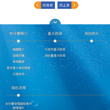
回頁首
回上頁
本分署簡介
重大政策
海巡統計
機關簡介
行政院重大政策
組織架構
海巡署重大政策
業務職掌
歷年重大事紀摘要
交通資訊
海巡法規
本分署受理國賠事件
辦理情形