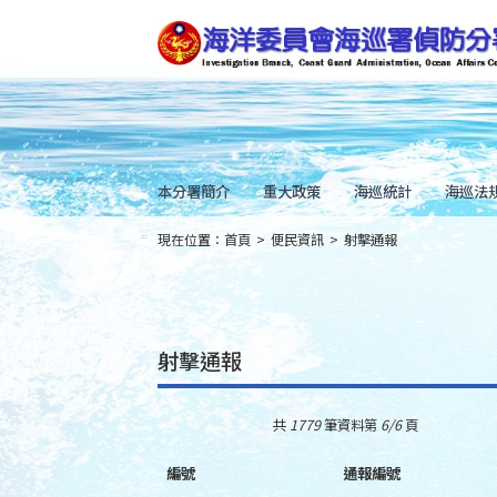
跳
到
主
要
內
容
Skip
to
main
content
本分署簡介
重大政策
海巡統計
海巡法
現在位置：
首頁
>
便民資訊
>
射擊通報
:::
射擊通報
共
1779
筆資料第
6/6
頁
編號
通報編號