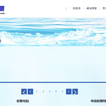
:::
回首頁
網站導覽
常
規
1
2
3
4
5
6
射擊地點
申請射擊時