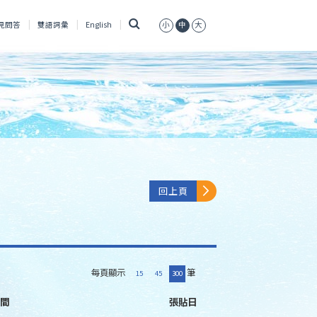
搜
見問答
雙語詞彙
English
小
中
大
尋
回上頁
每頁顯示
筆
15
45
300
間
張貼日