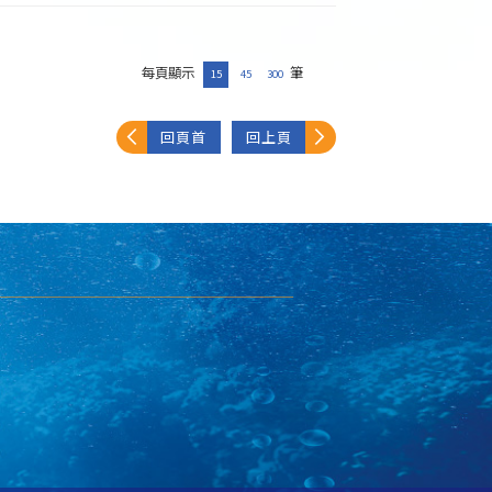
每頁顯示
筆
15
45
300
回頁首
回上頁