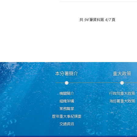
共
94
筆資料第
4/7
頁
本分署簡介
重大政策
機關簡介
行政院重大政策
組織架構
海巡署重大政策
業務職掌
歷年重大事紀摘要
交通資訊