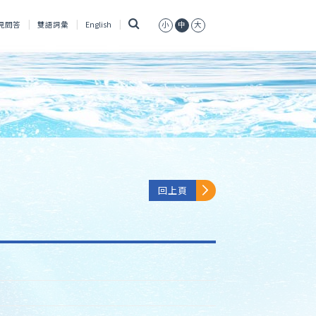
搜
見問答
雙語詞彙
English
小
中
大
尋
回上頁