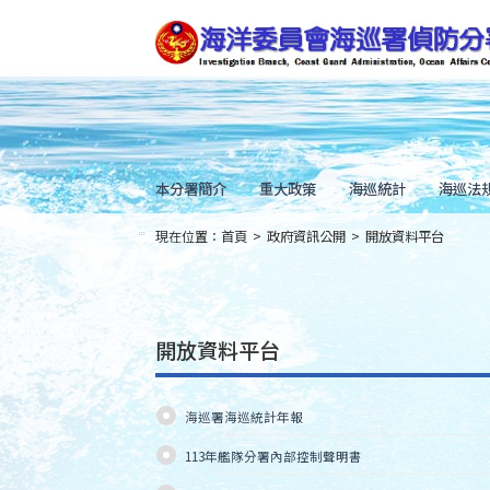
跳
到
主
要
內
容
Skip
to
main
content
本分署簡介
重大政策
海巡統計
海巡法
現在位置：
首頁
>
政府資訊公開
>
開放資料平台
:::
開放資料平台
海巡署海巡統計年報
113年艦隊分署內部控制聲明書