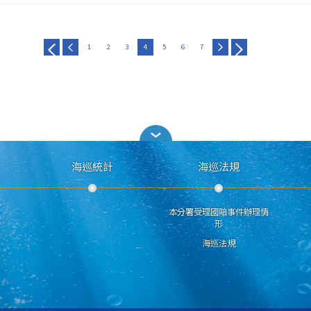
1
2
3
4
5
6
7
海巡統計
海巡法規
本分署受理國賠事件辦理情
形
海巡法規