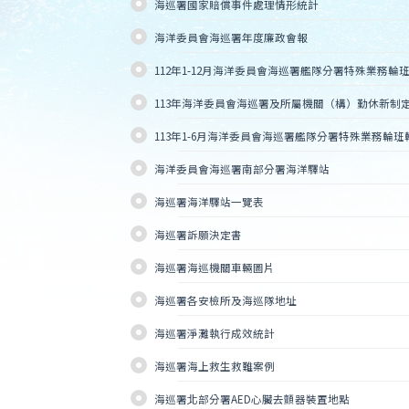
海巡署國家賠償事件處理情形統計
海洋委員會海巡署年度廉政會報
112年1-12月海洋委員會海巡署艦隊分署特殊業務
113年海洋委員會海巡署及所屬機關（構）勤休新制定期
113年1-6月海洋委員會海巡署艦隊分署特殊業務輪
海洋委員會海巡署南部分署海洋驛站
海巡署海洋驛站一覽表
海巡署訴願決定書
海巡署海巡機關車輛圖片
海巡署各安檢所及海巡隊地址
海巡署淨灘執行成效統計
海巡署海上救生救難案例
海巡署北部分署AED心臟去顫器裝置地點