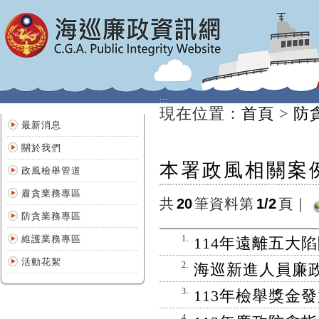
:::
:::
現在位置
：
首頁
>
防
最新消息
關於我們
本署政風相關案
政風檢舉管道
肅貪業務專區
共
20
筆資料第
1/2
頁
｜
防貪業務專區
維護業務專區
1.
114年遠離五大
活動花絮
2.
海巡新進人員廉
3.
113年檢舉獎金
4.