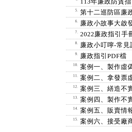
113年廉政防貪
5.
第十二巡防區廉
6.
廉政小故事大啟
7.
2022廉政指引手
8.
廉政小叮嚀-常見
9.
廉政指引PDF檔
10.
案例一、製作虛
11.
案例二、拿發票
12.
案例三、繕造不
13.
案例四、製作不
14.
案例五、販賣情報
15.
案例六、接受廠