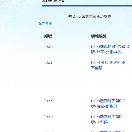
共
1779
筆資料第
40/40
頁
條件查詢
編號
通報編號
1756.
(108)署巡勤射字第013
號-陸軍-北測中心
1757.
(108) 金馬澎巡射14-
軍備局
1758.
(108)署勤射字第012
號-海軍-艦指部
1759.
(108)署勤射字第011
號-中科院