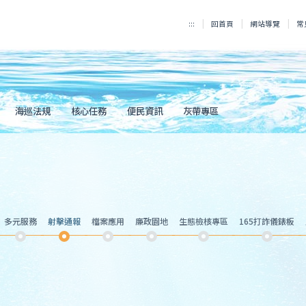
:::
回首頁
網站導覽
常
海巡法規
核心任務
便民資訊
灰帶專區
多元服務
射擊通報
檔案應用
廉政園地
生態檢核專區
165打詐儀錶板