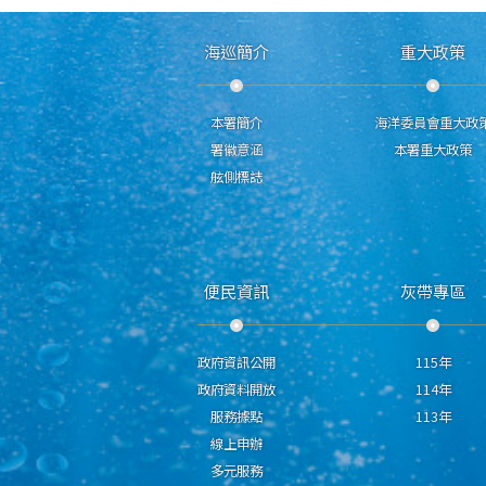
海巡簡介
重大政策
本署簡介
海洋委員會重大政
署徽意涵
本署重大政策
舷側標誌
便民資訊
灰帶專區
政府資訊公開
115年
政府資料開放
114年
服務據點
113年
線上申辦
多元服務