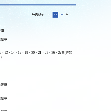
每頁顯示
筆
15
45
300
時間
通報單
12、13、14、15、19、20、21、22、26、27日(詳如
)
通報單
通報單