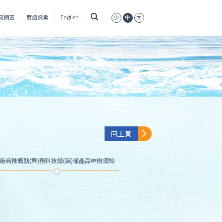
搜
見問答
雙語詞彙
English
小
中
大
尋
回上頁
廠商推薦勤(業)務科技設(裝)備產品申辦須知