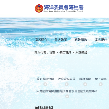
跳
到
主
要
內
容
Skip
to
main
content
海巡簡介
重大政策
施政績效
海巡統計
現在位置：
首頁
>
便民資訊
>
射擊通報
:::
政府資訊公開
政府資料開放
服務據點
線上申辦
因應國際情勢強化經濟社會及民生國安韌性專區
射擊通報