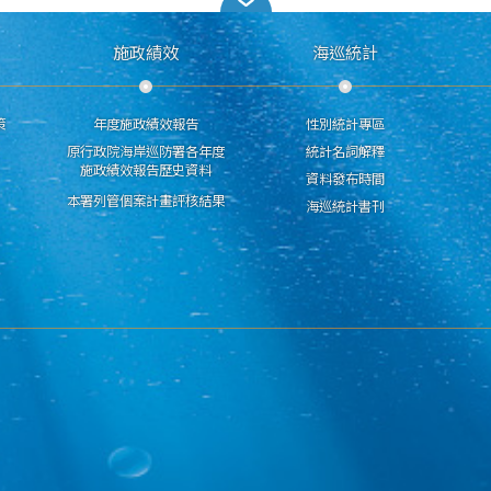
施政績效
海巡統計
策
年度施政績效報告
性別統計專區
原行政院海岸巡防署各年度
統計名詞解釋
施政績效報告歷史資料
資料發布時間
本署列管個案計畫評核結果
海巡統計書刊