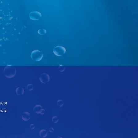
8
201
x768