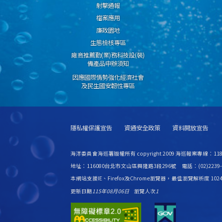
射擊通報
檔案應用
廉政園地
生態檢核專區
廠商推薦勤(業)務科技設(裝)
備產品申辦須知
因應國際情勢強化經濟社會
及民生國安韌性專區
隱私權保護宣告
資通安全政策
資料開放宣告
海洋委員會海巡署版權所有 copyright 2009 海巡報案專線：11
地址：116080台北市文山區興隆路3段296號 電話：(02)2239-9
本網站支援IE、Firefox及Chrome瀏覽器，最佳瀏覽解析度 1024
更新日期
115年08月06日
瀏覽人次
1