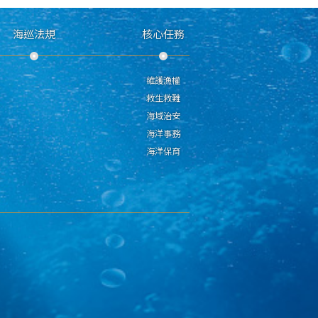
海巡法規
核心任務
維護漁權
救生救難
海域治安
海洋事務
海洋保育