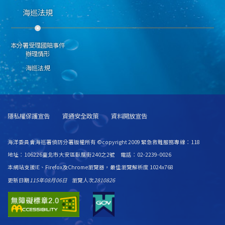
海巡法規
本分署受理國賠事件
辦理情形
海巡法規
隱私權保護宣告
資通安全政策
資料開放宣告
海洋委員會海巡署偵防分署版權所有 ©copyright 2009 緊急救難服務專線：118
地址：106226臺北市大安區臥龍街240之2號 電話：02-2239-0026
本網站支援IE、Firefox及Chrome瀏覽器，最佳瀏覽解析度 1024x768
更新日期
115年08月06日
瀏覽人次
2810826