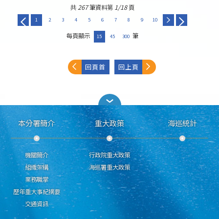
共
267
筆資料第
1/18
頁
1
2
3
4
5
6
7
8
9
10
每頁顯示
筆
15
45
300
回頁首
回上頁
本分署簡介
重大政策
海巡統計
機關簡介
行政院重大政策
組織架構
海巡署重大政策
業務職掌
歷年重大事紀摘要
交通資訊