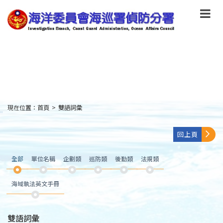
跳
到
主
要
內
容
Skip
to
main
content
現在位置：
首頁
>
雙語詞彙
:::
回上頁
全部
單位名稱
企劃類
巡防類
後勤類
法規類
海域執法英文手冊
雙語詞彙