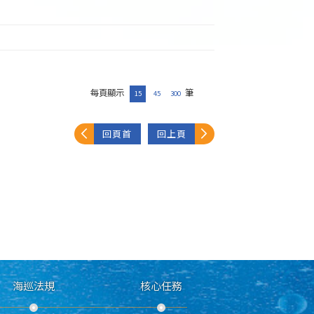
每頁顯示
筆
15
45
300
回頁首
回上頁
海巡法規
核心任務