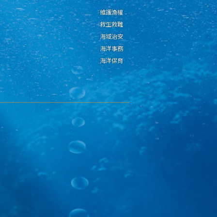
維護漁權
救生救難
海域治安
海洋事務
海洋保育