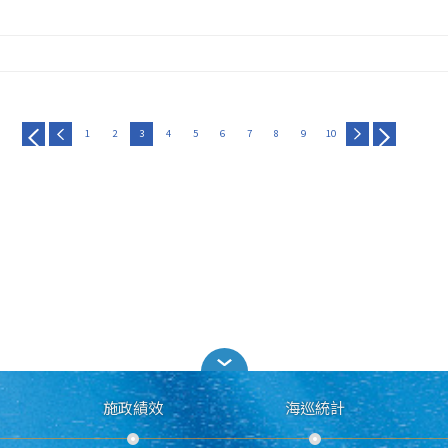
1
2
3
4
5
6
7
8
9
10
施政績效
海巡統計