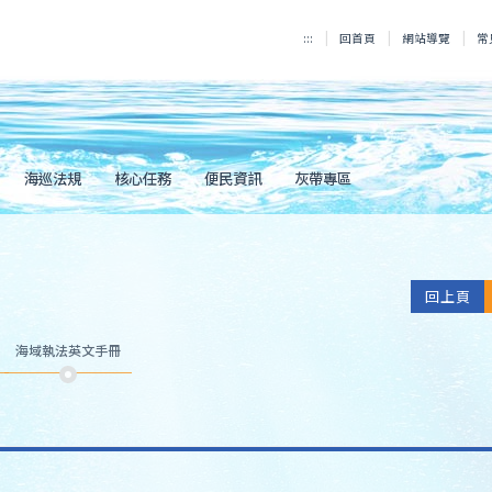
:::
回首頁
網站導覽
常
海巡法規
核心任務
便民資訊
灰帶專區
回上頁
海域執法英文手冊