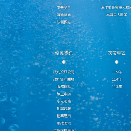
本署簡介
海洋委員會重大政
署徽意涵
本署重大政策
舷側標誌
便民資訊
灰帶專區
政府資訊公開
115年
政府資料開放
114年
服務據點
113年
線上申辦
多元服務
射擊通報
檔案應用
廉政園地
生態檢核專區