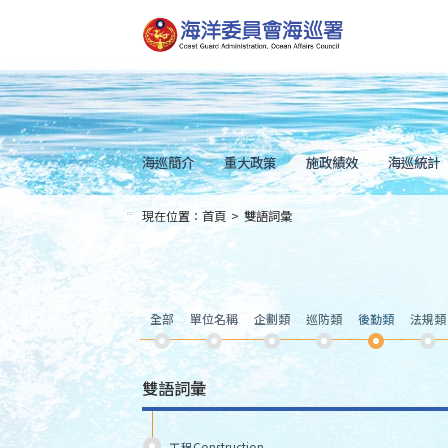
跳
到
主
要
內
容
Skip
to
main
content
海巡簡介
重大政策
施政績效
海巡統計
現在位置：
首頁
>
雙語詞彙
:::
全部
單位名稱
企劃類
巡防類
後勤類
法規類
雙語詞彙
工程Construction