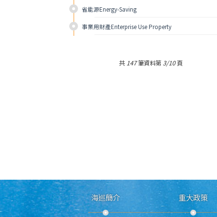
省能源Energy-Saving 
事業用財產Enterprise Use Property 
共
147
筆資料第
3/10
頁
海巡簡介
重大政策