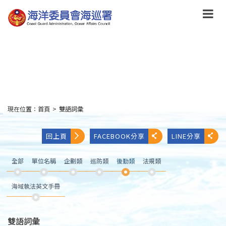
跳
到
主
要
內
容
Skip
to
main
content
現在位置：
首頁
>
雙語詞彙
:::
回上頁
FACEBOOK分享
LINE分享
全部
單位名稱
企劃類
巡防類
後勤類
法規類
海域執法英文手冊
雙語詞彙