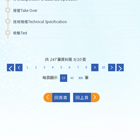
接管Take Over 
技術規格Technical Specification 
檢驗Test 
共
147
筆資料第
9/10
頁
1
2
3
4
5
6
7
8
9
10
每頁顯示
筆
15
45
300
回頁首
回上頁