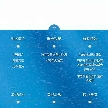
海巡簡介
重大政策
施政績效
本署簡介
海洋委員會重大政策
年度施政績效報告
署徽意涵
本署重大政策
原行政院海岸巡防署
各年度施政績效報告
舷側標誌
歷史資料
本署列管個案計畫評
核結果
海巡統計
海巡法規
核心任務