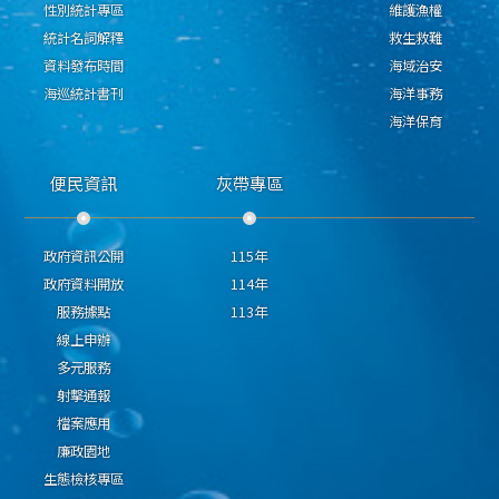
性別統計專區
維護漁權
統計名詞解釋
救生救難
資料發布時間
海域治安
海巡統計書刊
海洋事務
海洋保育
便民資訊
灰帶專區
政府資訊公開
115年
政府資料開放
114年
服務據點
113年
線上申辦
多元服務
射擊通報
檔案應用
廉政園地
生態檢核專區