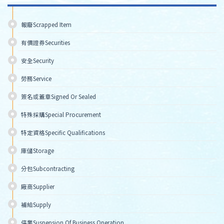
報廢Scrapped Item
有價證券Securities
安全Security 
勞務Service 
簽名或蓋章Signed Or Sealed 
特殊採購Special Procurement 
特定資格Specific Qualifications 
庫儲Storage 
分包Subcontracting 
廠商Supplier
補給Supply 
停業Suspension Of Business Operation