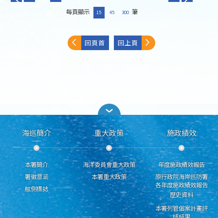
每頁顯示
筆
15
45
300
回頁首
回上頁
海巡簡介
重大政策
施政績效
本署簡介
海洋委員會重大政策
年度施政績效報告
署徽意涵
本署重大政策
原行政院海岸巡防署
各年度施政績效報告
舷側標誌
歷史資料
本署列管個案計畫評
核結果