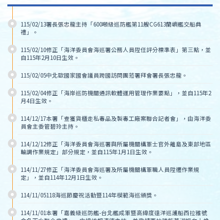
115/02/13署長張忠龍主持「600噸級巡防艦第11艘CG613蘭嶼艦交船典
禮」。
115/02/10修正「海洋委員會海巡署公務人員陞任評分標準表」第三點，並
自115年2月10日生效。
115/02/05中北歐國家國會議員跨國訪問團蒞署拜會署長張忠龍。
115/02/04修正「海岸巡防機關通訊軟體運用管理作業要點」，並自115年2
月4日生效。
114/12/17本署「查獲貨櫃走私毒品及製毒工廠案聯合記者會」，由海洋委
員會主委管碧玲主持。
114/12/12修正「海洋委員會海巡署與所屬機關構軍士官外離島及東部地區
輪調作業規定」部分規定，並自115年1月1日生效。
114/11/27修正「海洋委員會海巡署及所屬機關構軍職人員陞遷作業規
定」，並自114年12月1日生效。
114/11/05118海巡節慶祝活動暨114年模範海巡頒獎。
114/11/01本署「嘉義級巡防艦-台北艦成軍暨高緯度遠洋巡護船西拉雅號