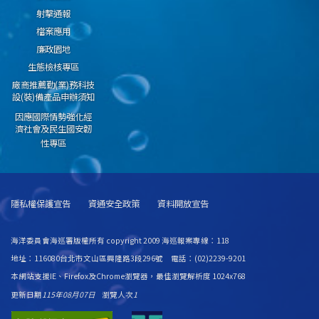
射擊通報
檔案應用
廉政園地
生態檢核專區
廠商推薦勤(業)務科技
設(裝)備產品申辦須知
因應國際情勢強化經
濟社會及民生國安韌
性專區
隱私權保護宣告
資通安全政策
資料開放宣告
海洋委員會海巡署版權所有 copyright 2009 海巡報案專線：118
地址：116080台北市文山區興隆路3段296號 電話：(02)2239-9201
本網站支援IE、Firefox及Chrome瀏覽器，最佳瀏覽解析度 1024x768
更新日期
115年08月07日
瀏覽人次
1