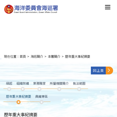
跳
到
主
要
內
容
Skip
to
main
content
現在位置：
首頁
>
海巡簡介
>
本署簡介
>
歷年重大事紀摘要
:::
回上頁
緣起
組織架構
業務職掌
所屬機關簡介
執法範圍
歷年重大事紀摘要
典藏專區
歷年重大事紀摘要