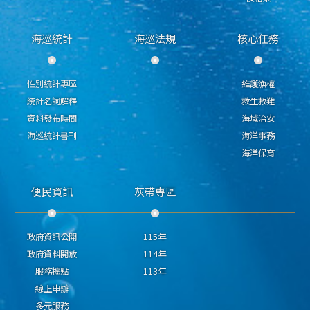
海巡統計
海巡法規
核心任務
性別統計專區
維護漁權
統計名詞解釋
救生救難
資料發布時間
海域治安
海巡統計書刊
海洋事務
海洋保育
便民資訊
灰帶專區
政府資訊公開
115年
政府資料開放
114年
服務據點
113年
線上申辦
多元服務