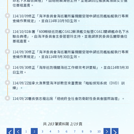
命名下水聯合典禮」，由總統賴清德主持，並邀請西拉雅族萬淑娟女士擔
任擲瓶嘉賓。
114/10/09修正「海洋委員會海巡署所屬機關受理申請巡防艦船艇執行專案
查緝作業規定」，並自114年10月9日生效。
114/10/02本署「600噸級巡防艦CG612蘇澳艦交船暨CG613蘭嶼艦命名下水
聯合典禮」，由海洋委員會主委管碧玲主持，並邀請原民委員伍麗華擔任
擲瓶嘉賓。
114/09/30修正「海洋委員會海巡署所屬機關受理申請巡防艦船艇執行專案
查緝作業規定」，並自114年9月30日生效。
114/09/30修正「海岸巡防機關海巡工作績效考評要點」，並自114年9月30
日生效。
114/09/22加拿大漁業暨海洋部教官來臺實施「暗船偵知系統（DVD）訓
練」。
114/09/20署長張忠龍出席「總統府全社會防衛韌性委員會國際論壇」。
共
283
筆資料第
2/19
頁
1
2
3
4
5
6
7
8
9
10