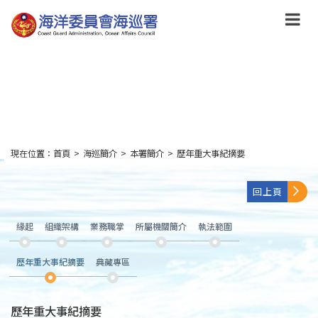
跳
到
主
要
內
容
Skip
to
main
content
現在位置：
首頁
>
海巡簡介
>
本署簡介
>
歷年重大事紀摘要
:::
回上頁
緣起
組織架構
業務職掌
所屬機關簡介
執法範圍
歷年重大事紀摘要
典藏專區
歷年重大事紀摘要