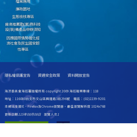
檔案應用
廉政園地
生態檢核專區
廠商推薦勤(業)務科技
設(裝)備產品申辦須知
因應國際情勢強化經
濟社會及民生國安韌
性專區
隱私權保護宣告
資通安全政策
資料開放宣告
海洋委員會海巡署版權所有 copyright 2009 海巡報案專線：118
地址：116080台北市文山區興隆路3段296號 電話：(02)2239-9201
本網站支援IE、Firefox及Chrome瀏覽器，最佳瀏覽解析度 1024x768
更新日期
115年08月08日
瀏覽人次
1