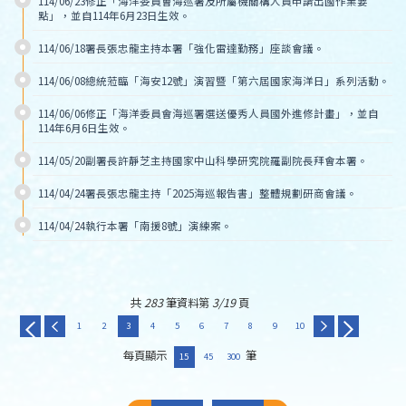
114/06/23修正「海洋委員會海巡署及所屬機關構人員申請出國作業要
點」，並自114年6月23日生效。
114/06/18署長張忠龍主持本署「強化雷達勤務」座談會議。
114/06/08總統蒞臨「海安12號」演習暨「第六屆國家海洋日」系列活動。
114/06/06修正「海洋委員會海巡署選送優秀人員國外進修計畫」，並自
114年6月6日生效。
114/05/20副署長許靜芝主持國家中山科學研究院羅副院長拜會本署。
114/04/24署長張忠龍主持「2025海巡報告書」整體規劃研商會議。
114/04/24執行本署「南援8號」演練案。
共
283
筆資料第
3/19
頁
1
2
3
4
5
6
7
8
9
10
每頁顯示
筆
15
45
300