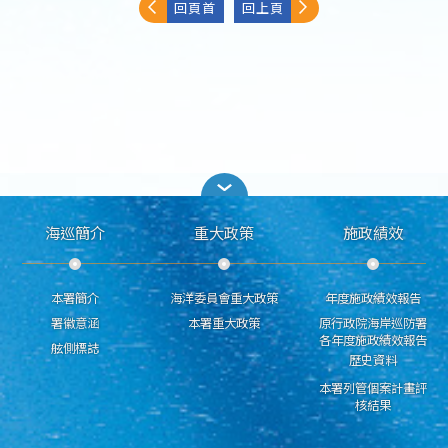
回頁首
回上頁
海巡簡介
重大政策
施政績效
本署簡介
海洋委員會重大政策
年度施政績效報告
署徽意涵
本署重大政策
原行政院海岸巡防署
各年度施政績效報告
舷側標誌
歷史資料
本署列管個案計畫評
核結果