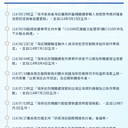
114/09/19修正「海洋委員會海巡署與所屬機關構軍職人員獎懲考績評議會
及懲罰諮詢會設置要點」，並自114年9月19日生效。
114/09/08副總統蕭美琴主持本署「CG1006花蓮艦交船暨第5艘CG1007命名
下水聯合典禮」。
114/08/22訂定「海巡機關輪班輪休人員深夜危勞性勤務津貼核發作業規
定」，並自114年7月1日生效。
114/08/04修正「海岸巡防機關調查刑事案件偵查不公開及新聞處理注意要
點」，並自114年8月4日生效。
114/07/24署長張忠龍與索馬利蘭共和國海岸防衛隊司令哈里耶海軍上將，
共同簽署「台索海巡合作協定」及召開新聞發布會。
114/07/23修正「海岸巡防機關處理管制出境出海資料通報及公告作業規
範」，並自114年7月23日生效。
114/07/02修正「海岸巡防機關行動智慧裝置使用管理規範」，並自114年7
月2日生效。
114/06/27署長張忠龍主持「研商海巡勤務精進檢討會」會議案。