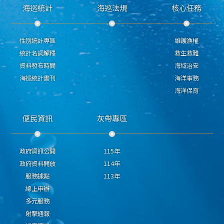
海巡統計
海巡法規
核心任務
性別統計專區
維護漁權
統計名詞解釋
救生救難
資料發布時間
海域治安
海巡統計書刊
海洋事務
海洋保育
便民資訊
灰帶專區
政府資訊公開
115年
政府資料開放
114年
服務據點
113年
線上申辦
多元服務
射擊通報