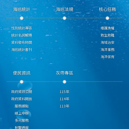
海巡統計
海巡法規
核心任務
性別統計專區
維護漁權
統計名詞解釋
救生救難
資料發布時間
海域治安
海巡統計書刊
海洋事務
海洋保育
便民資訊
灰帶專區
政府資訊公開
115年
政府資料開放
114年
服務據點
113年
線上申辦
多元服務
射擊通報