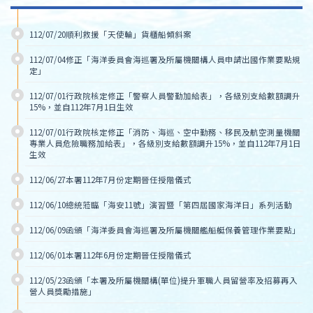
112/07/20順利救援「天使輪」貨櫃船傾斜案
112/07/04修正「海洋委員會海巡署及所屬機關構人員申請出國作業要點規
定」
112/07/01行政院核定修正「警察人員警勤加給表」，各級別支給數額調升
15%，並自112年7月1日生效
112/07/01行政院核定修正「消防、海巡、空中勤務、移民及航空測量機關
專業人員危險職務加給表」，各級別支給數額調升15%，並自112年7月1日
生效
112/06/27本署112年7月份定期晉任授階儀式
112/06/10總統蒞臨「海安11號」演習暨「第四屆國家海洋日」系列活動
112/06/09函頒「海洋委員會海巡署及所屬機關艦船艇保養管理作業要點」
112/06/01本署112年6月份定期晉任授階儀式
112/05/23函頒「本署及所屬機關構(單位)提升軍職人員留營率及招募再入
營人員獎勵措施」