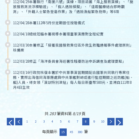
112/04/29本署執行「南援六號」演練，項目涵蓋「海上搜救演練」、「施
放搜救測流浮標驗證」、「假人遇險模擬」、「遠距醫療結合即時觀
測」、「外籍人士緊急登島作業」及「遇險漁船緊急拖帶」等6項
112/04/28本署112年5月份定期晉任授階儀式
112/04/18總統蒞臨本署視導本署環臺軍演應對全程紀實
112/03/30本署修正「接獲我國搜救責任區外救生救難通報事件處理原則」
核備案
112/03/28修正「海洋委員會海巡署性騷擾防治申訴調查及處理要點」
112/03/16行政院核復本署於中共軍事演習期間配合國軍共同執行專案任
務，實際出海偕同海軍應處與中共軍艦對峙或進行監控期間之巡防艦(船、
艇)人員，得支領「演訓特別津貼」每人每日新臺幣580元，並溯自111年8
月4日生效
共
283
筆資料第
8/19
頁
1
2
3
4
5
6
7
8
9
10
每頁顯示
筆
15
45
300