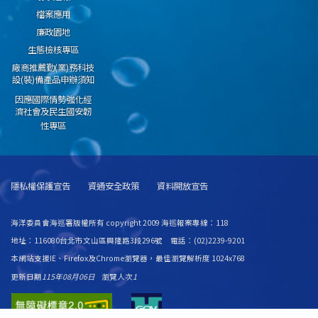
檔案應用
廉政園地
生態檢核專區
廠商推薦勤(業)務科技
設(裝)備產品申辦須知
因應國際情勢強化經
濟社會及民生國安韌
性專區
隱私權保護宣告
資通安全政策
資料開放宣告
海洋委員會海巡署版權所有 copyright 2009 海巡報案專線：118
地址：116080台北市文山區興隆路3段296號 電話：(02)2239-9201
本網站支援IE、Firefox及Chrome瀏覽器，最佳瀏覽解析度 1024x768
更新日期
115年08月06日
瀏覽人次
1