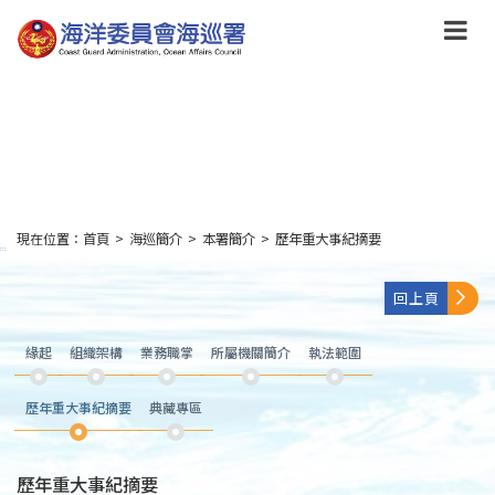
跳
到
主
要
內
容
Skip
to
main
content
現在位置：
首頁
>
海巡簡介
>
本署簡介
>
歷年重大事紀摘要
:::
回上頁
緣起
組織架構
業務職掌
所屬機關簡介
執法範圍
歷年重大事紀摘要
典藏專區
歷年重大事紀摘要