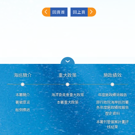
回頁首
回上頁
海巡簡介
重大政策
施政績效
本署簡介
海洋委員會重大政策
年度施政績效報告
署徽意涵
本署重大政策
原行政院海岸巡防署
各年度施政績效報告
舷側標誌
歷史資料
本署列管個案計畫評
核結果