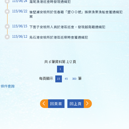
115/06/24
滬尾漁港巡查時發現通緝犯
115/06/22
後壁湖安檢所於恆春籍「墾ＯＯ號」娛樂漁業漁船查獲通緝犯
案
115/06/15
下罟子安檢所人員於港區巡查，發現越南籍通緝犯
115/06/12
烏石港安檢所於港區巡察時查獲通緝犯
共
6
筆資料第
1/1
頁
1
每頁顯示
筆
15
45
300
條件查詢
回頁首
回上頁