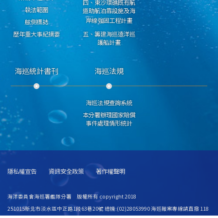
四、東沙環礁既有航
執法範圍
道助航泊靠設施及海
岸線強固工程計畫
舷側標誌
歷年重大事紀摘要
五、籌建海巡遠洋巡
護船計畫
海巡統計書刊
海巡法規
海巡法規查詢系統
本分署辦理國家賠償
事件處理情形統計
隱私權宣告
資訊安全政策
著作權聲明
海洋委員會海巡署艦隊分署 版權所有 copyright 2018
251015新北市淡水區中正路1段63巷20號 總機:(02)28053990 海巡報案專線請直撥 118