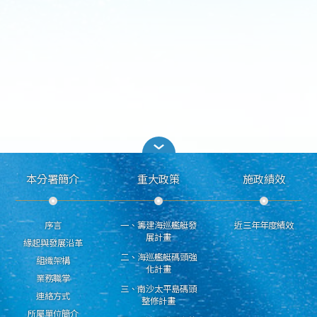
本分署簡介
重大政策
施政績效
序言
一、籌建海巡艦艇發
近三年年度績效
展計畫
緣起與發展沿革
二、海巡艦艇碼頭強
組織架構
化計畫
業務職掌
三、南沙太平島碼頭
連絡方式
整修計畫
所屬單位簡介