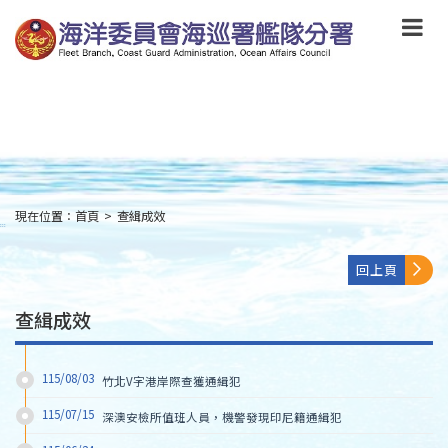
跳
到
主
要
內
容
Skip
to
main
content
現在位置：
首頁
>
查緝成效
:::
回上頁
查緝成效
115/08/03
竹北V字港岸際查獲通緝犯
115/07/15
深澳安檢所值班人員，機警發現印尼籍通緝犯