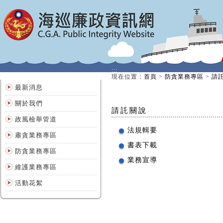
:::
:::
現在位置
：
首頁
>
防貪業務專區
>
請
最新消息
關於我們
請託關說
政風檢舉管道
法規輯要
肅貪業務專區
書表下載
防貪業務專區
業務宣導
維護業務專區
活動花絮