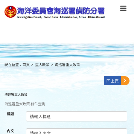
跳
到
主
要
內
容
Skip
to
main
content
現在位置：
首頁
>
重大政策
>
海巡署重大政策
:::
回上頁
海巡署重大政策
海巡署重大政策-條件查詢
標題
內文