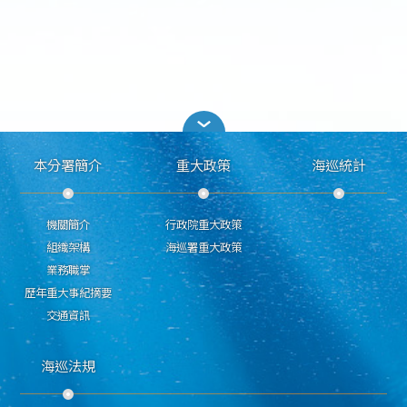
本分署簡介
重大政策
海巡統計
機關簡介
行政院重大政策
組織架構
海巡署重大政策
業務職掌
歷年重大事紀摘要
交通資訊
海巡法規