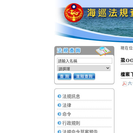
現在位
:::
:::
梁O
檔案
六
法規訊息
法律
命令
行政規則
法規命令草案預告