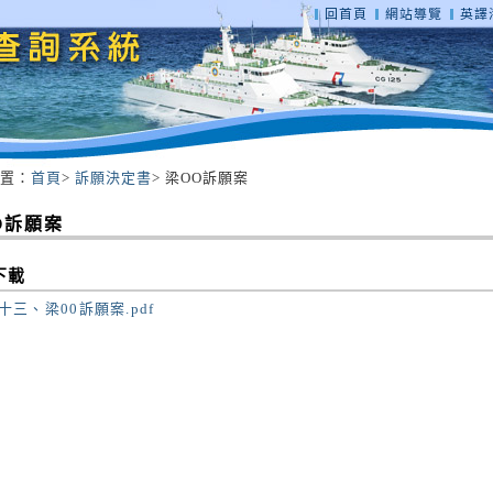
回首頁
網站導覽
英譯海
置：
首頁
>
訴願決定書
> 梁OO訴願案
O訴願案
下載
十三、梁00訴願案.pdf