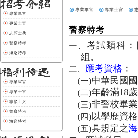
專業軍官
專業士官
專業軍官
專業士官
警察特考
志願士兵
考試類科：
警察特考
一、
海巡特考
組。
應考資格
：
二、
中華民國國
(一)
專業軍官
年齡滿
18
歲
(二)
專業士官
志願士兵
非警校畢業
(三)
警察特考
以學歷資格
(四)
海巡特考
具規定之
海
(五)