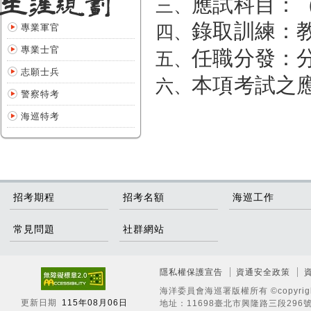
：
應試科目
三、
錄取訓練：
專業軍官
四、
專業士官
：
任職分發
五、
志願士兵
本項考試之
六、
警察特考
海巡特考
招考期程
招考名額
海巡工作
常見問題
社群網站
隱私權保護宣告
資通安全政策
海洋委員會海巡署版權所有 ©copyright
更新日期
115年08月06日
地址：11698臺北市興隆路三段296號 