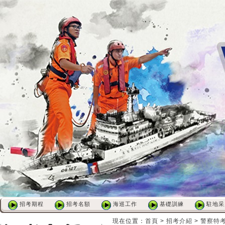
招考期程
招考名額
海巡工作
基礎訓練
駐地采
:::
:::
現在位置
：
首頁
>
招考介紹
>
警察特