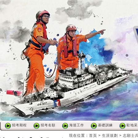
招考期程
招考名額
海巡工作
基礎訓練
駐地采
:::
:::
現在位置
：
首頁
>
生涯規劃
>
志願士