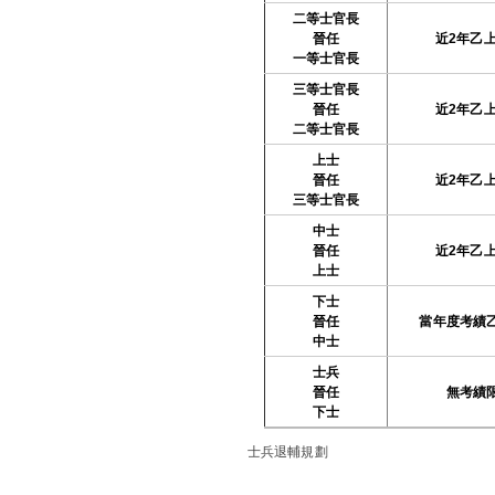
二等士官長
晉任
近2年乙
一等士官長
三等士官長
晉任
近2年乙
二等士官長
上士
晉任
近2年乙
三等士官長
中士
晉任
近2年乙
上士
下士
晉任
當年度考績
中士
士兵
晉任
無考績
下士
士兵退輔規劃