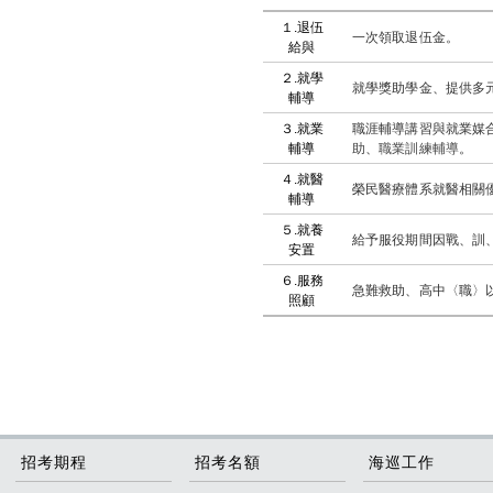
１.退伍
一次領取退伍金。
給與
２.就學
就學獎助學金、提供多
輔導
３.就業
職涯輔導講習與就業媒
輔導
助
、
職業訓練輔導
。
４.就醫
榮民醫療體系就醫相關
輔導
５.就養
給予服役期間因戰、訓
安置
６.服務
急難救助、高中〈職〉
照顧
招考期程
招考名額
海巡工作