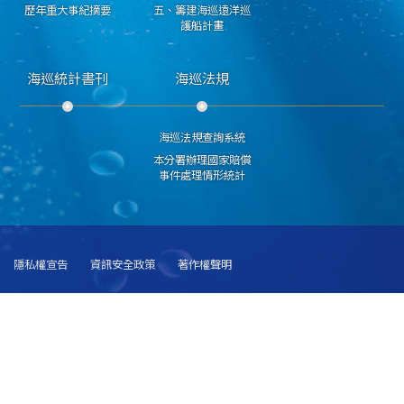
歷年重大事紀摘要
五、籌建海巡遠洋巡
護船計畫
海巡統計書刊
海巡法規
海巡法規查詢系統
本分署辦理國家賠償
事件處理情形統計
隱私權宣告
資訊安全政策
著作權聲明
海洋委員會海巡署艦隊分署 版權所有 copyright 2018
251015新北市淡水區中正路1段63巷20號 總機:(02)28053990 海巡報案專線請直撥 118
傳真號碼:(02)28057537
建議使用 IE6.0 或 Firefox2.0 以上瀏覽器，最佳瀏覽解析度 1024x768
若您無法讀取PDF格式文件，請
點選下載 Acrobat Reader 安裝程式