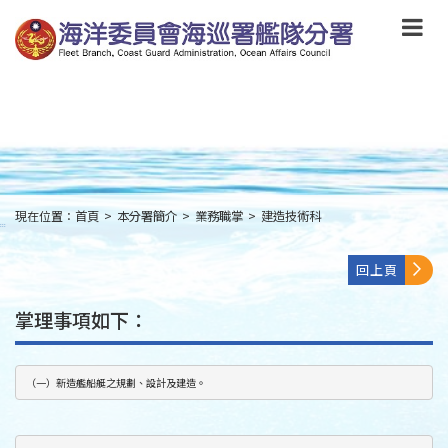
跳
到
主
要
內
容
Skip
to
main
content
現在位置：
首頁
>
本分署簡介
>
業務職掌
>
建造技術科
:::
回上頁
掌理事項如下：
（一）新造艦船艇之規劃、設計及建造。