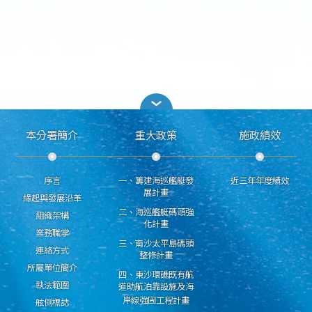
本分署簡介
重大政策
施政績效
序言
一、籌建海巡艦艇發
近三年年度績效
展計畫
緣起與發展沿革
二、海巡艦艇碼頭強
組織架構
化計畫
業務職掌
三、南沙太平島碼頭
連絡方式
整修計畫
所屬單位簡介
四、東沙環礁既有航
執法範圍
道助航泊靠設施及海
岸線強固工程計畫
舷側標誌