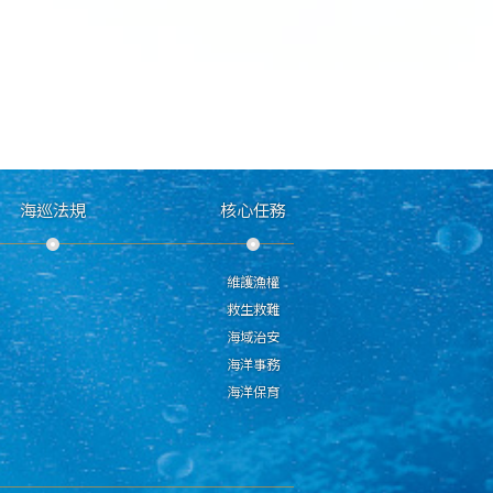
海巡法規
核心任務
維護漁權
救生救難
海域治安
海洋事務
海洋保育