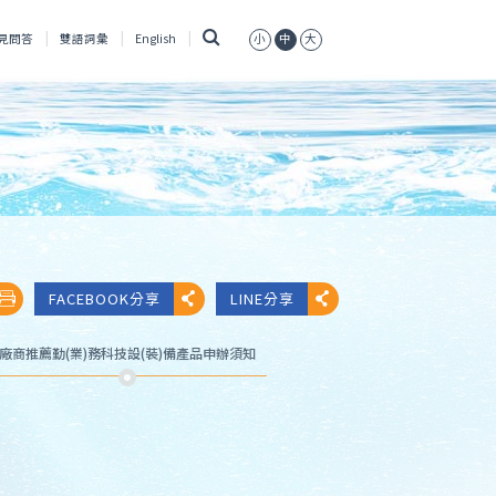
搜
見問答
雙語詞彙
English
小
中
大
尋
FACEBOOK分享
LINE分享
廠商推薦勤(業)務科技設(裝)備產品申辦須知