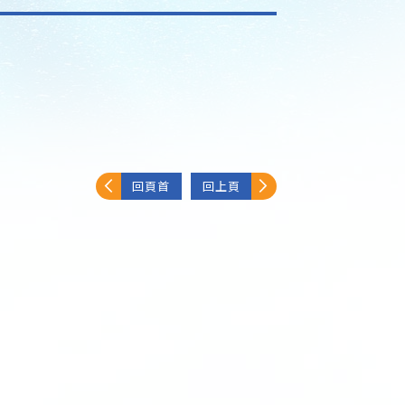
回頁首
回上頁