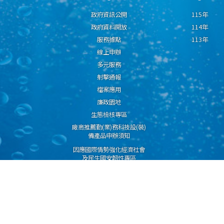
政府資訊公開
115年
政府資料開放
114年
服務據點
113年
線上申辦
多元服務
射擊通報
檔案應用
廉政園地
生態檢核專區
廠商推薦勤(業)務科技設(裝)
備產品申辦須知
因應國際情勢強化經濟社會
及民生國安韌性專區
隱私權保護宣告
資通安全政策
資料開放宣告