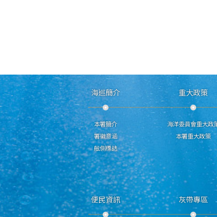
海巡簡介
重大政策
本署簡介
海洋委員會重大政
署徽意涵
本署重大政策
舷側標誌
便民資訊
灰帶專區