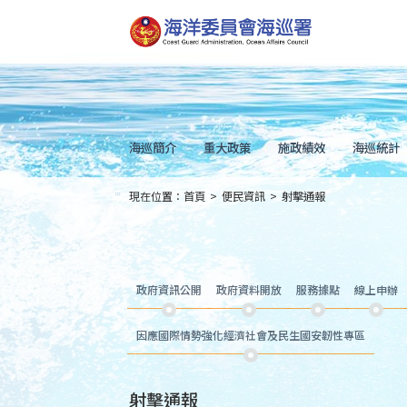
跳
到
主
要
內
容
Skip
to
main
content
海巡簡介
重大政策
施政績效
海巡統計
現在位置：
首頁
>
便民資訊
>
射擊通報
:::
政府資訊公開
政府資料開放
服務據點
線上申辦
因應國際情勢強化經濟社會及民生國安韌性專區
射擊通報