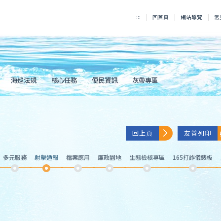
:::
回首頁
網站導覽
常
海巡法規
核心任務
便民資訊
灰帶專區
回上頁
友善列印
多元服務
射擊通報
檔案應用
廉政園地
生態檢核專區
165打詐儀錶板