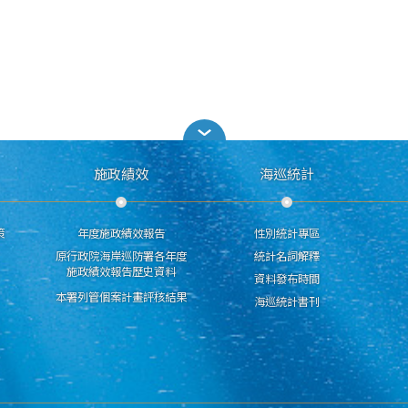
施政績效
海巡統計
策
年度施政績效報告
性別統計專區
原行政院海岸巡防署各年度
統計名詞解釋
施政績效報告歷史資料
資料發布時間
本署列管個案計畫評核結果
海巡統計書刊