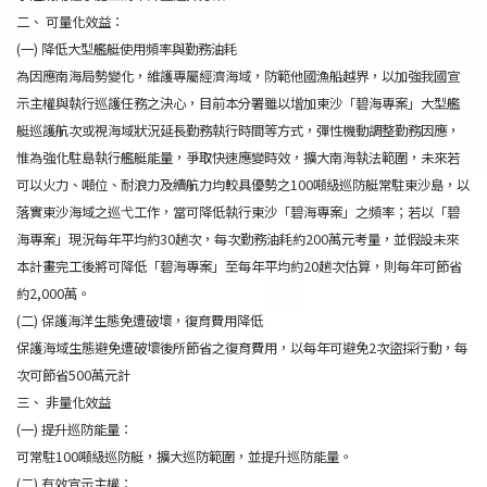
二、 可量化效益：
(一) 降低大型艦艇使用頻率與勤務油耗
為因應南海局勢變化，維護專屬經濟海域，防範他國漁船越界，以加強我國宣
示主權與執行巡護任務之決心，目前本分署雖以增加東沙「碧海專案」大型艦
艇巡護航次或視海域狀況延長勤務執行時間等方式，彈性機動調整勤務因應，
惟為強化駐島執行艦艇能量，爭取快速應變時效，擴大南海執法範圍，未來若
可以火力、噸位、耐浪力及續航力均較具優勢之100噸級巡防艇常駐東沙島，以
落實東沙海域之巡弋工作，當可降低執行東沙「碧海專案」之頻率；若以「碧
海專案」現況每年平均約30趟次，每次勤務油耗約200萬元考量，並假設未來
本計畫完工後將可降低「碧海專案」至每年平均約20趟次估算，則每年可節省
約2,000萬。
(二) 保護海洋生態免遭破壞，復育費用降低
保護海域生態避免遭破壞後所節省之復育費用，以每年可避免2次盜採行動，每
次可節省500萬元計
三、 非量化效益
(一) 提升巡防能量：
可常駐100噸級巡防艇，擴大巡防範圍，並提升巡防能量。
(二) 有效宣示主權：