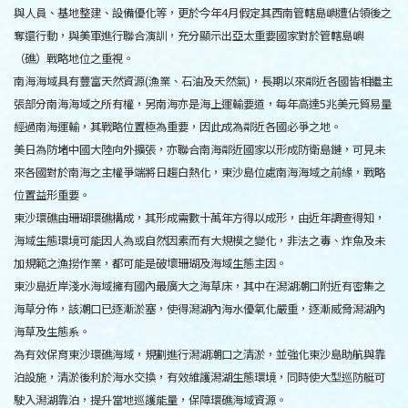
與人員、基地整建、設備優化等，更於今年4月假定其西南管轄島嶼遭佔領後之
奪還行動，與美軍進行聯合演訓，充分顯示出亞太重要國家對於管轄島嶼
（礁）戰略地位之重視。
南海海域具有豐富天然資源(漁業、石油及天然氣)，長期以來鄰近各國皆相繼主
張部分南海海域之所有權，另南海亦是海上運輸要道，每年高達5兆美元貿易量
經過南海運輸，其戰略位置極為重要，因此成為鄰近各國必爭之地。
美日為防堵中國大陸向外擴張，亦聯合南海鄰近國家以形成防衛島鏈，可見未
來各國對於南海之主權爭端將日趨白熱化，東沙島位處南海海域之前緣，戰略
位置益形重要。
東沙環礁由珊瑚環礁構成，其形成需數十萬年方得以成形，由近年調查得知，
海域生態環境可能因人為或自然因素而有大規模之變化，非法之毒、炸魚及未
加規範之漁撈作業，都可能是破壞珊瑚及海域生態主因。
東沙島近岸淺水海域擁有國內最廣大之海草床，其中在潟湖潮口附近有密集之
海草分佈，該潮口已逐漸淤塞，使得潟湖內海水優氧化嚴重，逐漸威脅潟湖內
海草及生態系。
為有效保育東沙環礁海域，規劃進行潟湖潮口之清淤，並強化東沙島助航與靠
泊設施，清淤後利於海水交換，有效維護潟湖生態環境，同時使大型巡防艇可
駛入潟湖靠泊，提升當地巡護能量，保障環礁海域資源。