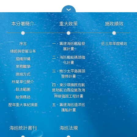
本分署簡介
重大政策
施政績效
序言
一、籌建海巡艦艇發
近三年年度績效
展計畫
緣起與發展沿革
二、海巡艦艇碼頭強
組織架構
化計畫
業務職掌
三、南沙太平島碼頭
連絡方式
整修計畫
所屬單位簡介
四、東沙環礁既有航
執法範圍
道助航泊靠設施及海
岸線強固工程計畫
舷側標誌
歷年重大事紀摘要
五、籌建海巡遠洋巡
護船計畫
海巡統計書刊
海巡法規