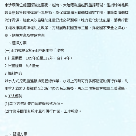
東沙環礁位處國際航道要衝，越南、大陸籍漁船越界盜採珊瑚、濫捕綠蠵龜與
珍貴魚類等侵權違法行為猖獗，為保障南海固有疆域國家主權，維護南海疆域
海洋資源，強化東沙島駐防能量已成必然選項，唯有強化執法能量，落實捍衛
主權及維護海洋權利之政策，方能展現我國宣示主權，捍衛國家安全之決心。
參、選擇方案及替選方案
一、選擇方案
(一)水力式挖泥船+水陸兩用怪手浚挖
1.計畫期程：109年起至112年，合計4年。
2.計畫經費：約3億元
3.規劃內容：
以水力式挖泥船連接排泥管線作業，水域上同時可有多部挖泥船併行作業，利
用排泥管將泥漿運送至沉澱池俟砂石沉澱後，再以二次搬運方式運至養灘區。
4.工法優勢：
(1)每立方挖泥費用遠較機械式為低。
(2)作業空間限制較小且可併行作業，工率較高。
二、 替選方案