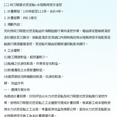
(二) 絞刀吸管式挖泥船+水陸兩用怪手浚挖
1. 計畫期程：109年起至112年，合計4年。
2. 計畫經費：約8.2億元
3. 規劃內容：
先利用絞刀吸管式挖泥船由外海開始進行單向浚挖作業，藉由排泥管線將清淤
泥砂運送至沉澱池，俟航道清淤至潟湖口內側時再改用水陸兩用怪手搭配受泥
船進行碼頭基礎浚挖，受泥船可藉由前期疏濬的航道來通行。
4. 工法優勢：
(1)施工精度較佳，超挖量較少。
(2)船機之抗浪性較高，作業安全性較佳。
(3)對養灘區之水質影響較低。
(4)遇突發狀況時機動性較高，抗浪性較高。
肆、 效益分析
一、 選擇方案分析
為達成計畫目標，分別評估以水力式挖泥船及絞刀吸管式挖泥船進行浚挖作
業，使用絞刀吸管式挖泥船之工法儘管可達成計畫目標，惟其施工成本遠較使
用水力式挖泥船之工法高，考量經濟效益及撙節公帑，爰採水力式挖泥船配合
水陸兩用怪手施工為本計畫選擇方案。