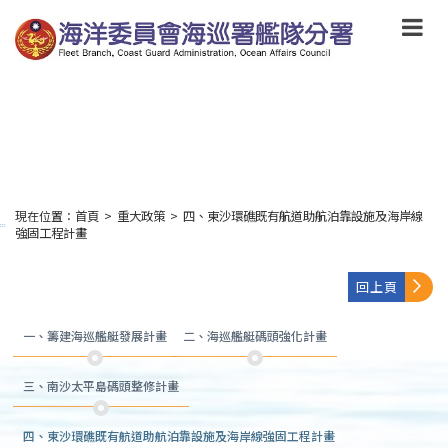
跳
到
主
要
內
容
Skip
to
main
content
現在位置：
首頁
>
重大政策
>
四、東沙環礁既有航道助航泊靠設施及海岸線
:::
強固工程計畫
回上頁
一、籌建海巡艦艇發展計畫
二、海巡艦艇碼頭強化計畫
三、南沙太平島碼頭整修計畫
四、東沙環礁既有航道助航泊靠設施及海岸線強固工程計畫