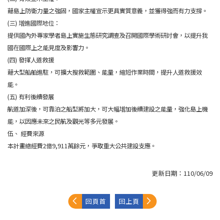
藉島上防衛力量之強固，國家主權宣示更具實質意義，並獲得強而有力支撐。
(三) 增進國際地位：
提供國內外專家學者島上實施生態研究調查及召開國際學術研討會，以提升我
國在國際上之能見度及影響力。
(四) 發揮人道救援
藉大型船舶進駐，可擴大搜救範圍、能量，縮短作業時間，提升人道救援效
能。
(五) 有利後續發展
航道加深後，可靠泊之船型將加大，可大幅增加後續建設之能量，強化島上機
能，以因應未來之民航及觀光等多元發展。
伍、 經費來源
本計畫總經費2億9,911萬餘元，爭取重大公共建設支應。
更新日期：
110/06/09
回頁首
回上頁