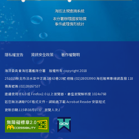
海巡法規查詢系統
本分署辦理國家賠償
事件處理情形統計
隱私權宣告
資訊安全政策
著作權聲明
海洋委員會海巡署艦隊分署 版權所有 copyright 2018
251015新北市淡水區中正路1段63巷20號 總機:(02)28053990 海巡報案專線請直撥 118
傳真號碼:(02)28057537
建議使用 IE6.0 或 Firefox2.0 以上瀏覽器，最佳瀏覽解析度 1024x768
若您無法讀取PDF格式文件，請
點選下載 Acrobat Reader 安裝程式
更新日期
115年08月07日
瀏覽人次
1