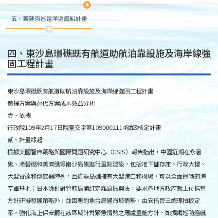
五、籌建海巡遠洋巡護船計畫
四、東沙島環礁既有航道助航泊靠設施及海岸線強
固工程計畫
東沙島環礁既有航道助航泊靠設施及海岸線強固工程計畫
選擇方案與替代方案成本效益分析
壹、依據
行政院109年2月17日院臺交字第1090002114號函核定計畫
貳、計畫緣起
根據美國智庫戰略與國際問題研究中心（CSIS）報告指出，中國近期在永暑
礁、渚碧礁和美濟礁等南沙島礁進行重點建設，包括地下儲存庫、行政大樓、
大型雷達和傳感器陣列，且這些島礁擁有大型港口和機場，可以全面運轉的海
空軍基地；日本除針對管轄島嶼訂定離島振興法，要求各地方政府就上位指導
方針研擬發展策略外，並因應釣魚台周邊海域情勢，由安倍晉三總理拍板定
案，強化海上保安廳在該區域針對緊急情勢之應處量能方針，如擴編巡防艦艇