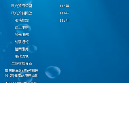
政府資訊公開
115年
政府資料開放
114年
服務據點
113年
線上申辦
多元服務
射擊通報
檔案應用
廉政園地
生態檢核專區
廠商推薦勤(業)務科技
設(裝)備產品申辦須知
因應國際情勢強化經
濟社會及民生國安韌
性專區
隱私權保護宣告
資通安全政策
資料開放宣告