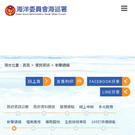
跳
到
主
要
內
容
Skip
to
main
content
現在位置：
首頁
>
便民資訊
>
射擊通報
:::
回上頁
友善列印
FACEBOOK分享
LINE分享
政府資訊公開
政府資料開放
服務據點
線上申辦
多元服務
射擊通報
檔案應用
廉政園地
生態檢核專區
165打詐儀錶板