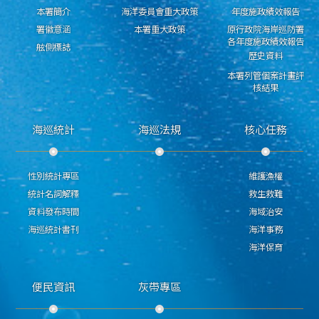
本署簡介
海洋委員會重大政策
年度施政績效報告
署徽意涵
本署重大政策
原行政院海岸巡防署
各年度施政績效報告
舷側標誌
歷史資料
本署列管個案計畫評
核結果
海巡統計
海巡法規
核心任務
性別統計專區
維護漁權
統計名詞解釋
救生救難
資料發布時間
海域治安
海巡統計書刊
海洋事務
海洋保育
便民資訊
灰帶專區