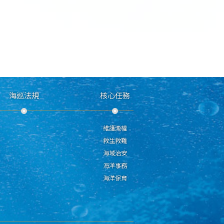
海巡法規
核心任務
維護漁權
救生救難
海域治安
海洋事務
海洋保育