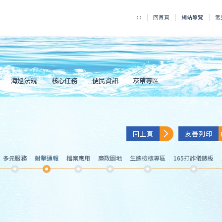
:::
回首頁
網站導覽
常
海巡法規
核心任務
便民資訊
灰帶專區
回上頁
友善列印
多元服務
射擊通報
檔案應用
廉政園地
生態檢核專區
165打詐儀錶板