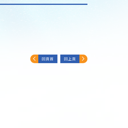
回頁首
回上頁