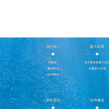
海巡簡介
重大政策
本署簡介
海洋委員會重大政
署徽意涵
本署重大政策
舷側標誌
便民資訊
灰帶專區