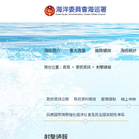
跳
到
主
要
內
容
Skip
to
main
content
海巡簡介
重大政策
施政績效
海巡統計
現在位置：
首頁
>
便民資訊
>
射擊通報
:::
政府資訊公開
政府資料開放
服務據點
線上申辦
因應國際情勢強化經濟社會及民生國安韌性專區
射擊通報