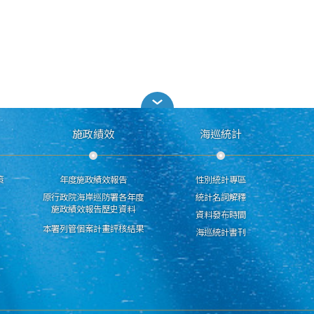
施政績效
海巡統計
策
年度施政績效報告
性別統計專區
原行政院海岸巡防署各年度
統計名詞解釋
施政績效報告歷史資料
資料發布時間
本署列管個案計畫評核結果
海巡統計書刊