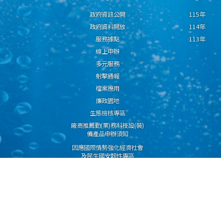
政府資訊公開
115年
政府資料開放
114年
服務據點
113年
線上申辦
多元服務
射擊通報
檔案應用
廉政園地
生態檢核專區
廠商推薦勤(業)務科技設(裝)
備產品申辦須知
因應國際情勢強化經濟社會
及民生國安韌性專區
隱私權保護宣告
資通安全政策
資料開放宣告