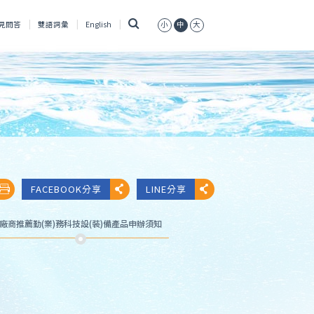
搜
見問答
雙語詞彙
English
小
中
大
尋
FACEBOOK分享
LINE分享
廠商推薦勤(業)務科技設(裝)備產品申辦須知