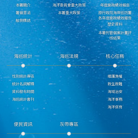
本署簡介
海洋委員會重大政策
年度施政績效報告
署徽意涵
本署重大政策
原行政院海岸巡防署
各年度施政績效報告
舷側標誌
歷史資料
本署列管個案計畫評
核結果
海巡統計
海巡法規
核心任務
性別統計專區
維護漁權
統計名詞解釋
救生救難
資料發布時間
海域治安
海巡統計書刊
海洋事務
海洋保育
便民資訊
灰帶專區