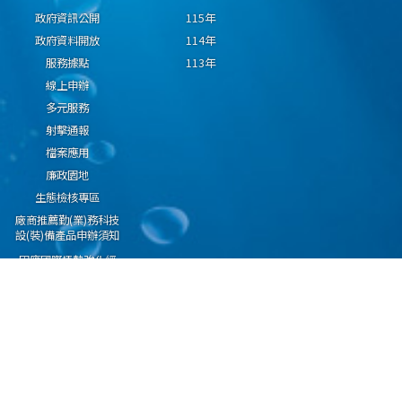
政府資訊公開
115年
政府資料開放
114年
服務據點
113年
線上申辦
多元服務
射擊通報
檔案應用
廉政園地
生態檢核專區
廠商推薦勤(業)務科技
設(裝)備產品申辦須知
因應國際情勢強化經
濟社會及民生國安韌
性專區
隱私權保護宣告
資通安全政策
資料開放宣告