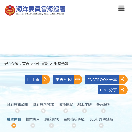
跳
到
主
要
內
容
Skip
to
main
content
現在位置：
首頁
>
便民資訊
>
射擊通報
:::
回上頁
友善列印
FACEBOOK分享
LINE分享
政府資訊公開
政府資料開放
服務據點
線上申辦
多元服務
射擊通報
檔案應用
廉政園地
生態檢核專區
165打詐儀錶板