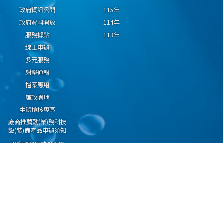
政府資訊公開
115年
政府資料開放
114年
服務據點
113年
線上申辦
多元服務
射擊通報
檔案應用
廉政園地
生態檢核專區
廠商推薦勤(業)務科技
設(裝)備產品申辦須知
因應國際情勢強化經
濟社會及民生國安韌
性專區
隱私權保護宣告
資通安全政策
資料開放宣告