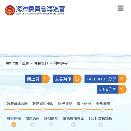
跳
到
主
要
內
容
Skip
to
main
content
現在位置：
首頁
>
便民資訊
>
射擊通報
:::
回上頁
友善列印
FACEBOOK分享
LINE分享
政府資訊公開
政府資料開放
服務據點
線上申辦
多元服務
射擊通報
檔案應用
廉政園地
生態檢核專區
165打詐儀錶板