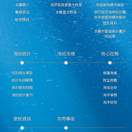
本署簡介
海洋委員會重大政策
年度施政績效報告
署徽意涵
本署重大政策
原行政院海岸巡防署
各年度施政績效報告
舷側標誌
歷史資料
本署列管個案計畫評
核結果
海巡統計
海巡法規
核心任務
性別統計專區
維護漁權
統計名詞解釋
救生救難
資料發布時間
海域治安
海巡統計書刊
海洋事務
海洋保育
便民資訊
灰帶專區