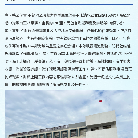
壹、轄區位置 中部地區機動海巡隊坐落於臺中市清水區北四路168號。轄區北
起中港溪南至八掌溪，全長約140浬，另包含澎湖群島及烏坵等中部海域。
貳、當地民情 位處臺灣南北及大陸地區交通樞紐，各種船舶往來頻繁，包含各
漁港漁船外，尚有各國商貨輪，亦有往返金門小三通之散裝貨輪，此外，每逢
冬季寒流來臨，中部海域為重要之烏魚漁場，本隊執行護漁勤務，防範陸船越
界維護漁民作業權益。 參、工作內容 本隊所執行之業務範圍，包括海域犯罪偵
防、海上非通商口岸查緝走私、海上交通秩序管制維護、海難救助、海洋災害
救護、漁業資源巡護、海洋環境保護及保育等工作。 肆、可提供服務事項 受理
民眾報案，對於上開工作內容之掌理事項立即處置，另結合海巡文化與風土民
情，開放機關團體申請參訪了解海巡文化及任務。。