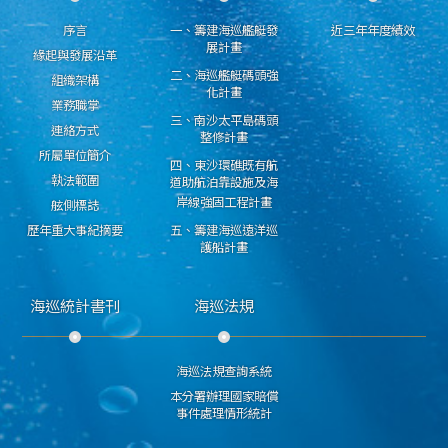
序言
一、籌建海巡艦艇發
近三年年度績效
展計畫
緣起與發展沿革
二、海巡艦艇碼頭強
組織架構
化計畫
業務職掌
三、南沙太平島碼頭
連絡方式
整修計畫
所屬單位簡介
四、東沙環礁既有航
執法範圍
道助航泊靠設施及海
岸線強固工程計畫
舷側標誌
歷年重大事紀摘要
五、籌建海巡遠洋巡
護船計畫
海巡統計書刊
海巡法規
海巡法規查詢系統
本分署辦理國家賠償
事件處理情形統計