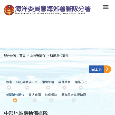
跳
到
主
要
內
容
Skip
to
main
content
現在位置：
首頁
>
本分署簡介
>
所屬單位簡介
:::
回上頁
序言
緣起與發展沿革
組織架構
業務職掌
連絡方式
所屬單位簡介
執法範圍
舷側標誌
歷年重大事紀摘要
中部地區機動海巡隊