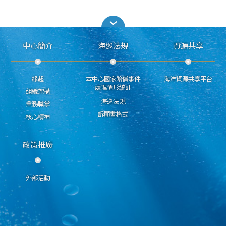
中心簡介
海巡法規
資源共享
緣起
本中心國家賠償事件
海洋資源共享平台
處理情形統計
組織架構
海巡法規
業務職掌
訴願書格式
核心精神
政策推廣
外部活動