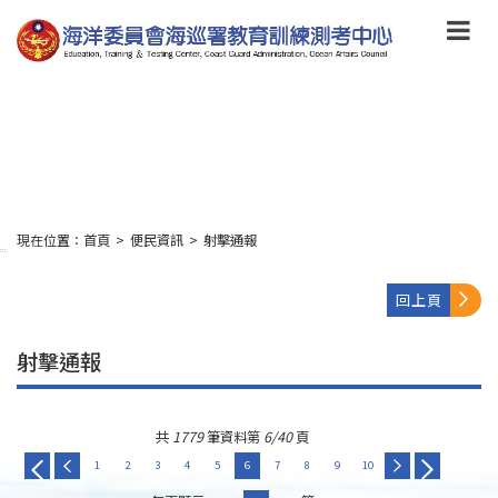
跳
到
主
要
內
容
Skip
to
main
content
現在位置：
首頁
>
便民資訊
>
射擊通報
:::
回上頁
射擊通報
共
1779
筆資料第
6/40
頁
1
2
3
4
5
6
7
8
9
10