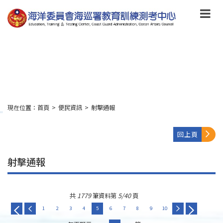
跳
到
主
要
內
容
Skip
to
main
content
現在位置：
首頁
>
便民資訊
>
射擊通報
:::
回上頁
射擊通報
共
1779
筆資料第
5/40
頁
1
2
3
4
5
6
7
8
9
10