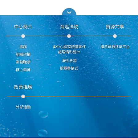
中心簡介
海巡法規
資源共享
緣起
本中心國家賠償事件
海洋資源共享平台
處理情形統計
組織架構
海巡法規
業務職掌
訴願書格式
核心精神
政策推廣
外部活動