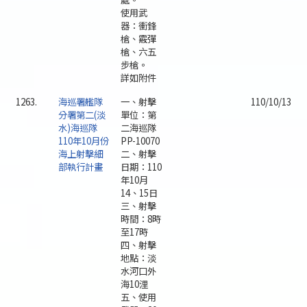
使用武
器：衝鋒
槍、霰彈
槍、六五
步槍。
詳如附件
1263.
海巡署艦隊
一、射擊
110/10/13
分署第二(淡
單位：第
水)海巡隊
二海巡隊
110年10月份
PP-10070
海上射擊細
二、射擊
部執行計畫
日期：110
年10月
14、15日
三、射擊
時間：8時
至17時
四、射擊
地點：淡
水河口外
海10浬
五、使用