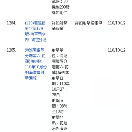
武器：20
機砲200發
詳如附件
1264.
(110)署巡勤
詳如射擊
詳如射擊通報單
110/10/12
射字第179
通報單
號-海軍司令
部--海(空)域
1265.
海巡署艦隊
射擊單
110/10/12
分署第六(花
位：海巡
蓮)海巡隊
署艦隊分
110年10月份
署第六(花
對海實彈射
蓮)海巡隊
擊通報
射擊日
期：110年
10月27、
28日
射擊時
間：08時
至12時
射擊地
點：花蓮
港外海東