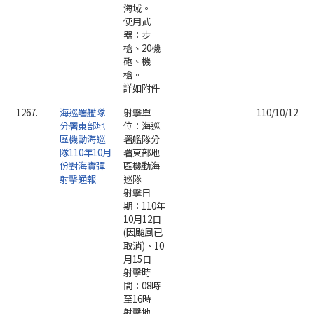
海域。
使用武
器：步
槍、20機
砲、機
槍。
詳如附件
1267.
海巡署艦隊
射擊單
110/10/12
分署東部地
位：海巡
區機動海巡
署艦隊分
隊110年10月
署東部地
份對海實彈
區機動海
射擊通報
巡隊
射擊日
期：110年
10月12日
(因颱風已
取消)、10
月15日
射擊時
間：08時
至16時
射擊地