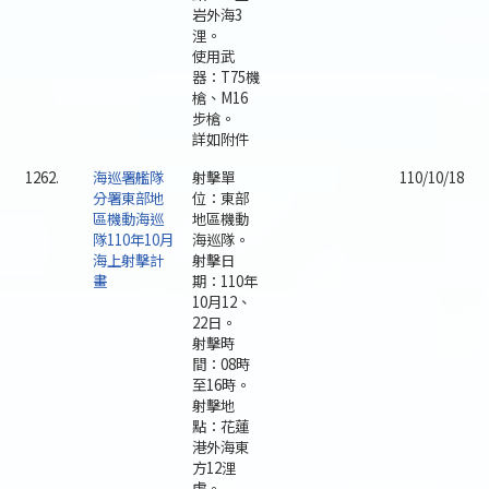
岩外海3
浬。
使用武
器：T75機
槍、M16
步槍。
詳如附件
1262.
海巡署艦隊
射擊單
110/10/18
分署東部地
位：東部
區機動海巡
地區機動
隊110年10月
海巡隊。
海上射擊計
射擊日
畫
期：110年
10月12、
22日。
射擊時
間：08時
至16時。
射擊地
點：花蓮
港外海東
方12浬
處。