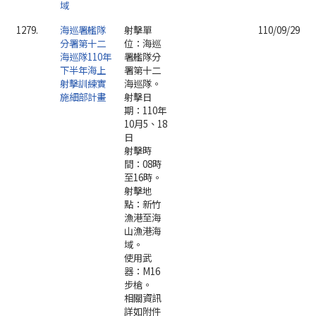
域
1279.
海巡署艦隊
射擊單
110/09/29
分署第十二
位：海巡
海巡隊110年
署艦隊分
下半年海上
署第十二
射擊訓練實
海巡隊。
施細部計畫
射擊日
期：110年
10月5、18
日
射擊時
間：08時
至16時。
射擊地
點：新竹
漁港至海
山漁港海
域。
使用武
器：M16
步槍。
相關資訊
詳如附件