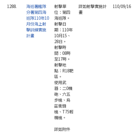
1288.
海巡署艦隊
射擊單
詳如射擊實施計
110/09/16
分署第四海
位：第四
畫
巡隊110年10
海巡隊。
月份海上射
射擊日
擊訓練實施
期：110年
計畫
10月15、
28日。
射擊時
間：08時
至17時。
射擊地
點：R18靶
區。
使用武
器：二0機
砲、六五
步槍、烏
茲衝鋒
槍、T75輕
機槍。
詳如附件