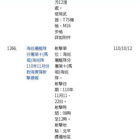
方12浬
處。
使用武
器：T75機
槍、M16
步槍
詳如附件
1266.
海巡署艦隊
射擊單
110/10/12
分署第十(馬
位：海巡
祖)海巡隊
署艦隊分
110年11月份
署第十(馬
對海實彈射
祖)海巡
擊通報
隊。
射擊日
期：110年
11月11、
22日。
射擊時
間：08時
至12時。
射擊地
點：北竿
週邊地區