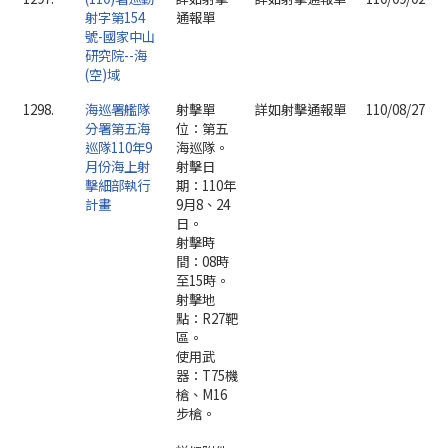
射字第154
通報單
號-國家中山
研究院--海
(空)域
1298.
海巡署艦隊
射擊單
詳如射擊通報單
110/08/27
分署第五海
位：第五
巡隊110年9
海巡隊。
月份海上射
射擊日
擊細部執行
期：110年
計畫
9月8、24
日。
射擊時
間：08時
至15時。
射擊地
點：R27靶
區。
使用武
器：T75機
槍、M16
步槍。