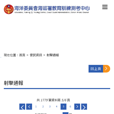
跳
到
主
要
內
容
Skip
to
main
content
現在位置：
首頁
>
便民資訊
>
射擊通報
:::
回上頁
射擊通報
共
1779
筆資料第
5/6
頁
1
2
3
4
5
6