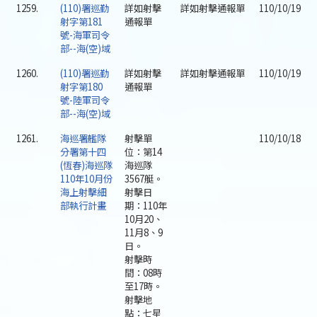
1259.
(110)署巡勤
詳如射擊
詳如射擊通報單
110/10/19
射字第181
通報單
號-海軍司令
部--海(空)域
1260.
(110)署巡勤
詳如射擊
詳如射擊通報單
110/10/19
射字第180
通報單
號-陸軍司令
部--海(空)域
1261.
海巡署艦隊
射擊單
110/10/18
分署第十四
位：第14
(恆春)海巡隊
海巡隊
110年10月份
3567艇。
海上射擊細
射擊日
部執行計畫
期：110年
10月20、
11月8、9
日。
射擊時
間：08時
至17時。
射擊地
點：七星