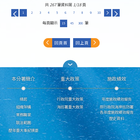
共
267
筆資料第
1/18
頁
1
2
3
4
5
6
7
8
9
10
每頁顯示
筆
15
45
300
回頁首
回上頁
本分署簡介
重大政策
施政績效
緣起
行政院重大政策
年度施政績效報告
組織架構
海巡署重大政策
原行政院海岸巡防署
各年度施政績效報告
業務職掌
歷史資料
執法範圍
歷年重大事紀摘要