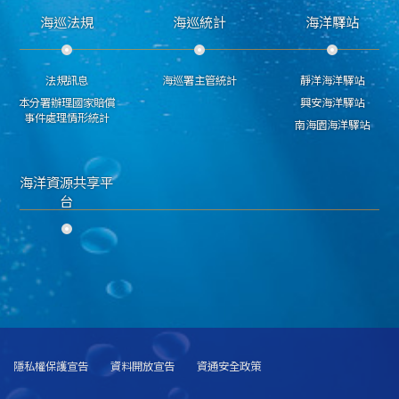
海巡法規
海巡統計
海洋驛站
法規訊息
海巡署主管統計
靜洋海洋驛站
本分署辦理國家賠償
興安海洋驛站
事件處理情形統計
南海園海洋驛站
海洋資源共享平
台
隱私權保護宣告
資料開放宣告
資通安全政策