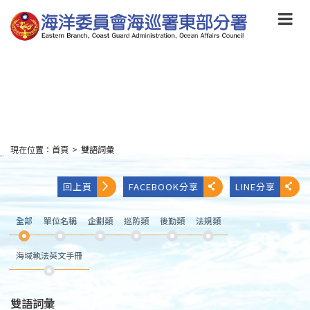
跳
到
主
要
內
容
Skip
to
main
content
現在位置：
首頁
>
雙語詞彙
:::
回上頁
FACEBOOK分享
LINE分享
全部
單位名稱
企劃類
巡防類
後勤類
法規類
海域執法英文手冊
雙語詞彙