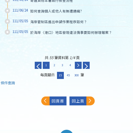
寄運貨物本署執行檢查流程
111/06/24
如何查詢個人或他人有無遭通緝?
111/05/05
海岸管制區進出申請作業程序如何？
111/05/05
於海岸〈港口〉地區發現違法情事要如何辦理報案？
共
55
筆資料第
1/4
頁
1
2
3
4
每頁顯示
筆
15
45
300
條件查詢
回頁首
回上頁