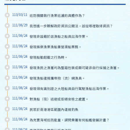
113/03/11
巡防機關執行漁業巡護的具體作為？
111/06/29
我想進一步瞭解政府資訊公開法，該從哪裡取得資訊？
111/06/24
發現非設籍於該漁船之船員出海作業。
111/06/24
發現娛樂漁業漁船兼營渡船業務。
111/06/24
發現船舶超載之行為時。
111/06/24
發現漁民之漁獲均為整箱包裝或顯可疑非自行採捕之漁獲。
111/06/24
發現漁船違規攜帶拖（流）網漁具。
111/06/24
發現領有識別證之大陸船員自行駕駛漁船出海作業。
111/06/24
對漁船（筏）逃避或拒絕安檢之處置。
111/06/24
民眾於商港港區範圍內違規釣魚
111/06/24
為充實海域巡防能量，請問貴署有何船艦發展計畫？
111/06/24