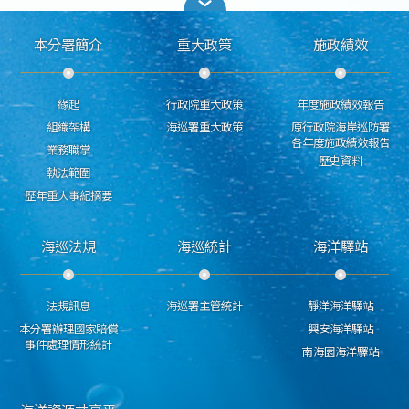
本分署簡介
重大政策
施政績效
緣起
行政院重大政策
年度施政績效報告
組織架構
海巡署重大政策
原行政院海岸巡防署
各年度施政績效報告
業務職掌
歷史資料
執法範圍
歷年重大事紀摘要
海巡法規
海巡統計
海洋驛站
法規訊息
海巡署主管統計
靜洋海洋驛站
本分署辦理國家賠償
興安海洋驛站
事件處理情形統計
南海園海洋驛站