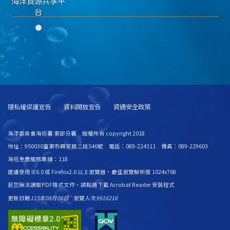
海洋資源共享平
台
隱私權保護宣告
資料開放宣告
資通安全政策
海洋委員會海巡署 東部分署 版權所有 copyright 2018
地址：950030臺東市興安路二段546號 電話：089-224311 傳真：089-229603
海巡免費服務專線：118
建議使用 IE6.0 或 Firefox2.0 以上瀏覽器，最佳瀏覽解析度 1024x768
若您無法讀取PDF格式文件，請
點選下載 Acrobat Reader 安裝程式
更新日期
115年08月06日
瀏覽人次
9916216