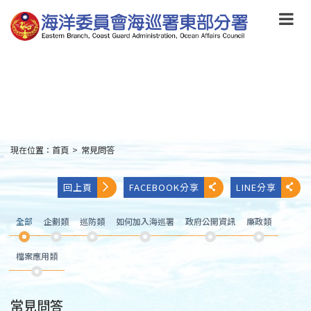
跳
到
主
要
內
容
Skip
to
main
content
現在位置：
首頁
>
常見問答
:::
回上頁
FACEBOOK分享
LINE分享
全部
企劃類
巡防類
如何加入海巡署
政府公開資訊
廉政類
檔案應用類
常見問答