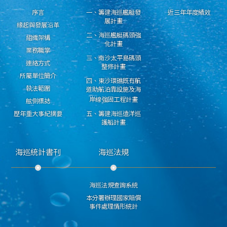
序言
一、籌建海巡艦艇發
近三年年度績效
展計畫
緣起與發展沿革
二、海巡艦艇碼頭強
組織架構
化計畫
業務職掌
三、南沙太平島碼頭
連絡方式
整修計畫
所屬單位簡介
四、東沙環礁既有航
執法範圍
道助航泊靠設施及海
岸線強固工程計畫
舷側標誌
歷年重大事紀摘要
五、籌建海巡遠洋巡
護船計畫
海巡統計書刊
海巡法規
海巡法規查詢系統
本分署辦理國家賠償
事件處理情形統計