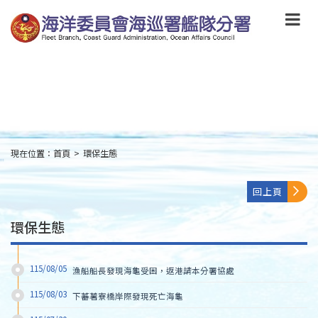
跳
到
主
要
內
容
Skip
to
main
content
現在位置：
首頁
>
環保生態
:::
回上頁
環保生態
115/08/05
漁船船長發現海龜受困，返港請本分署協處
115/08/03
下蕃薯寮橋岸際發現死亡海龜