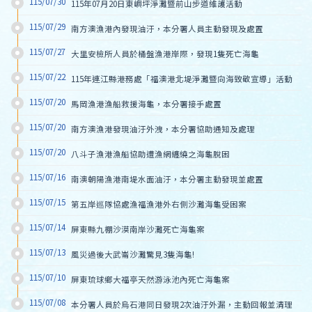
115/07/30
115年07月20日東嶼坪淨灘暨前山步道維護活動
115/07/29
南方澳漁港內發現油汙，本分署人員主動發現及處置
115/07/27
大里安檢所人員於桶盤漁港岸際，發現1隻死亡海龜
115/07/22
115年連江縣港務處「福澳港北堤淨灘暨向海致敬宣導」活動
115/07/20
馬岡漁港漁船救援海龜，本分署接手處置
115/07/20
南方澳漁港發現油汙外洩，本分署協助通知及處理
115/07/20
八斗子漁港漁船協助遭漁網纏繞之海龜脫困
115/07/16
南澳朝陽漁港南堤水面油汙，本分署主動發現並處置
115/07/15
第五岸巡隊協處漁福漁港外右側沙灘海龜受困案
115/07/14
屏東縣九棚沙漠南岸沙灘死亡海龜案
115/07/13
風災過後大武崙沙灘驚見3隻海龜!
115/07/10
屏東琉球鄉大福亭天然游泳池內死亡海龜案
115/07/08
本分署人員於烏石港同日發現2次油汙外漏，主動回報並清理