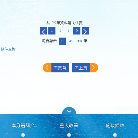
共
36
筆資料第
1/3
頁
1
2
3
每頁顯示
筆
15
45
300
條件查詢
回頁首
回上頁
本分署簡介
重大政策
施政績效