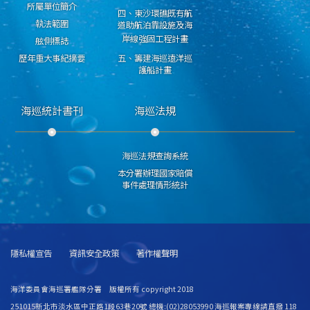
所屬單位簡介
四、東沙環礁既有航
執法範圍
道助航泊靠設施及海
岸線強固工程計畫
舷側標誌
歷年重大事紀摘要
五、籌建海巡遠洋巡
護船計畫
海巡統計書刊
海巡法規
海巡法規查詢系統
本分署辦理國家賠償
事件處理情形統計
隱私權宣告
資訊安全政策
著作權聲明
海洋委員會海巡署艦隊分署 版權所有 copyright 2018
251015新北市淡水區中正路1段63巷20號 總機:(02)28053990 海巡報案專線請直撥 118