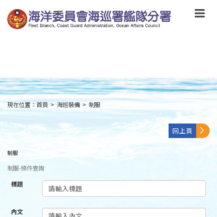
跳
到
主
要
內
容
Skip
to
main
content
現在位置：
首頁
>
海巡裝備
>
制服
:::
回上頁
制服
制服-條件查詢
標題
內文