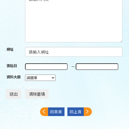
網址
張貼日
～
資料大類
回頁首
回上頁