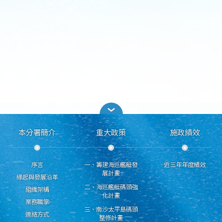
本分署簡介
重大政策
施政績效
序言
一、籌建海巡艦艇發
近三年年度績效
展計畫
緣起與發展沿革
二、海巡艦艇碼頭強
組織架構
化計畫
業務職掌
三、南沙太平島碼頭
連絡方式
整修計畫