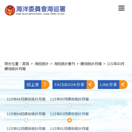
跳
到
主
要
內
容
Skip
to
main
content
現在位置：
首頁
>
海巡統計
>
海巡統計書刊
>
績效統計月報
>
115年03月
:::
績效統計月報
回上頁
FACEBOOK分享
LINE分享
115年06月績效統計月報
115年05月績效統計月報
115年04月績效統計月報
115年03月績效統計月報
115年02月績效統計月報
115年01月績效統計月報