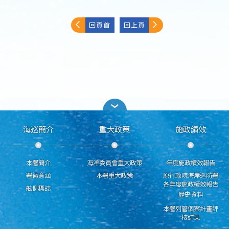
回頁首
回上頁
海巡簡介
重大政策
施政績效
本署簡介
海洋委員會重大政策
年度施政績效報告
署徽意涵
本署重大政策
原行政院海岸巡防署
各年度施政績效報告
舷側標誌
歷史資料
本署列管個案計畫評
核結果