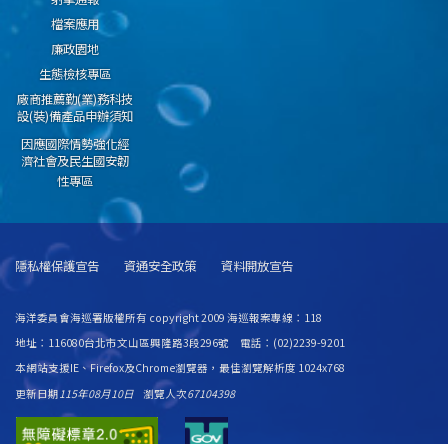
檔案應用
廉政園地
生態檢核專區
廠商推薦勤(業)務科技
設(裝)備產品申辦須知
因應國際情勢強化經
濟社會及民生國安韌
性專區
隱私權保護宣告
資通安全政策
資料開放宣告
海洋委員會海巡署版權所有 copyright 2009 海巡報案專線：118
地址：116080台北市文山區興隆路3段296號 電話：(02)2239-9201
本網站支援IE、Firefox及Chrome瀏覽器，最佳瀏覽解析度 1024x768
更新日期
115年08月10日
瀏覽人次
67104398