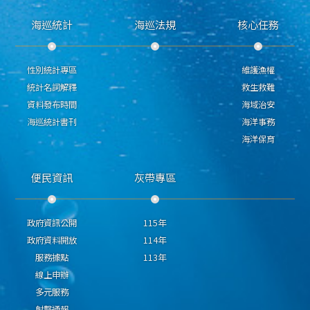
海巡統計
海巡法規
核心任務
性別統計專區
維護漁權
統計名詞解釋
救生救難
資料發布時間
海域治安
海巡統計書刊
海洋事務
海洋保育
便民資訊
灰帶專區
政府資訊公開
115年
政府資料開放
114年
服務據點
113年
線上申辦
多元服務
射擊通報