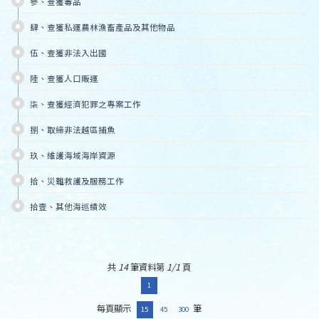
參、查獲毒品
肆、查獲私運農林漁畜產品及其他物品
伍、查獲非法入出國
陸、查獲人口販運
柒、查獲經濟犯罪之專案工作
捌、取締非法越區捕魚
玖、維護海域海岸資源
拾、災難救護及服務工作
拾壹、其他海巡績效
共
14
筆資料第
1/1
頁
1
每頁顯示
筆
15
45
300