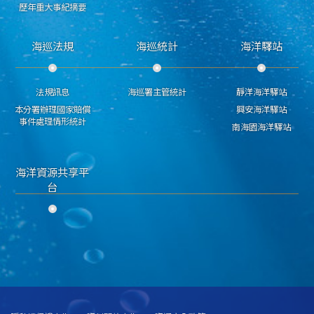
歷年重大事紀摘要
海巡法規
海巡統計
海洋驛站
法規訊息
海巡署主管統計
靜洋海洋驛站
本分署辦理國家賠償
興安海洋驛站
事件處理情形統計
南海園海洋驛站
海洋資源共享平
台