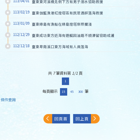
113/04/01
臺東東河溪橋北側下方有男子溺水協助救援
113/02/19
臺東伽藍漁港紅燈塔區有民眾酒醉落海救援
113/01/09
臺東綠島有漁船在綠島燈塔岸際擱淺
112/12/29
臺東成功東方近海有遊艇因油路不順滯留協助戒護
112/12/18
臺東卑南溪口東方海域有人員落海
共
7
筆資料第
1/1
頁
1
每頁顯示
筆
15
45
300
條件查詢
回頁首
回上頁