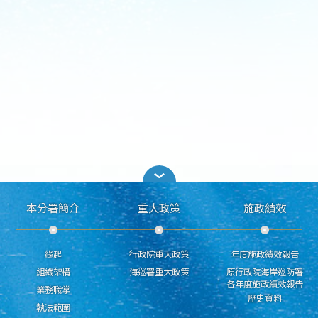
本分署簡介
重大政策
施政績效
緣起
行政院重大政策
年度施政績效報告
組織架構
海巡署重大政策
原行政院海岸巡防署
各年度施政績效報告
業務職掌
歷史資料
執法範圍