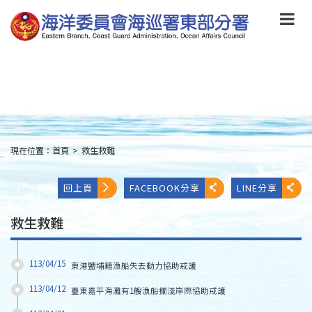
跳
到
主
要
內
容
Skip
to
main
content
現在位置：
首頁
>
救生救難
:::
回上頁
FACEBOOK分享
LINE分享
救生救難
113/04/15
東港鹽埔籍漁船失去動力協助戒護
113/04/12
臺東嘉平海灘有1艘漁船擱淺岸際協助戒護