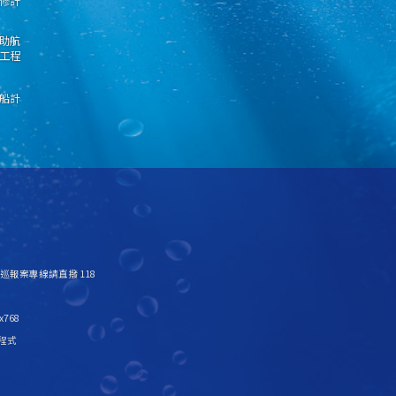
修計
助航
工程
船計
 海巡報案專線請直撥 118
x768
裝程式