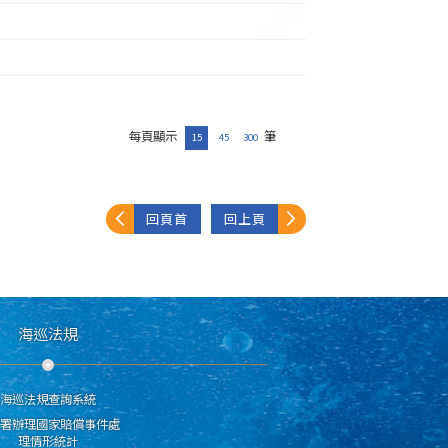
每頁顯示
筆
15
45
300
回頁首
回上頁
海巡法規
海巡法規查詢系統
分署辦理國家賠償事件處
理情形統計