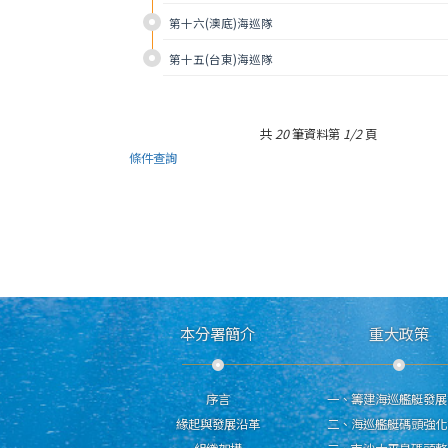
第十六(澳底)海巡隊
第十五(台東)海巡隊
共
20
筆資料第
1/2
頁
條件查詢
本分署簡介
重大政策
序言
一、籌建海巡艦艇發展
緣起與發展沿革
二、海巡艦艇碼頭強化