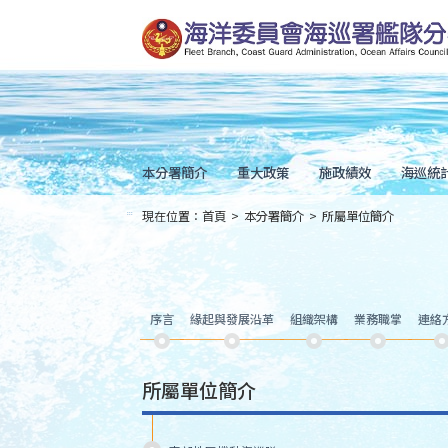
跳
到
主
要
內
容
Skip
to
main
content
本分署簡介
重大政策
施政績效
海巡統
現在位置：
首頁
>
本分署簡介
>
所屬單位簡介
:::
序言
緣起與發展沿革
組織架構
業務職掌
連絡
所屬單位簡介