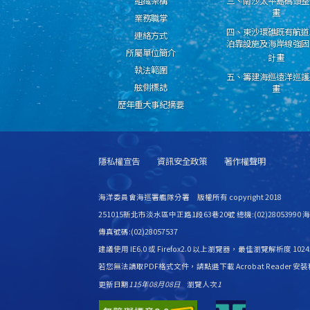
組織架構
三、南沙太平島碼頭整
畫
業務職掌
四、東沙環礁既有航道
連絡方式
泊靠設施及海岸線強固
所屬單位簡介
計畫
執法範圍
五、籌建海巡遠洋巡護
舷側標誌
畫
歷年重大事紀摘要
隱私權宣告
資訊安全政策
著作權聲明
海洋委員會海巡署艦隊分署 版權所有 copyright 2018
251015新北市淡水區中正路1段63巷20號 總機:(02)28053990
傳真號碼:(02)28057537
建議使用 IE6.0 或 Firefox2.0 以上瀏覽器，最佳瀏覽解析度 1024
若您無法讀取PDF格式文件，請
點選下載 Acrobat Reader 安
更新日期
115年08月08日
瀏覽人次
1