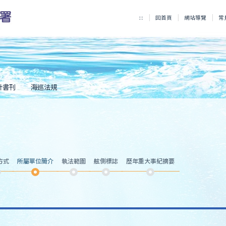
:::
回首頁
網站導覽
常
計書刊
海巡法規
方式
所屬單位簡介
執法範圍
舷側標誌
歷年重大事紀摘要