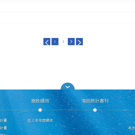
1
2
施政績效
海巡統計書刊
計畫
近三年年度績效
計畫
本