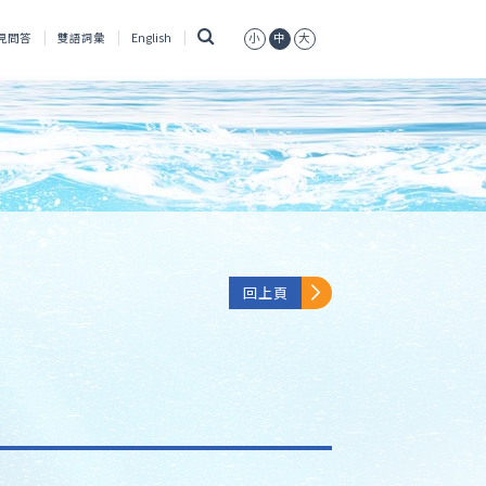
搜
見問答
雙語詞彙
English
小
中
大
尋
回上頁