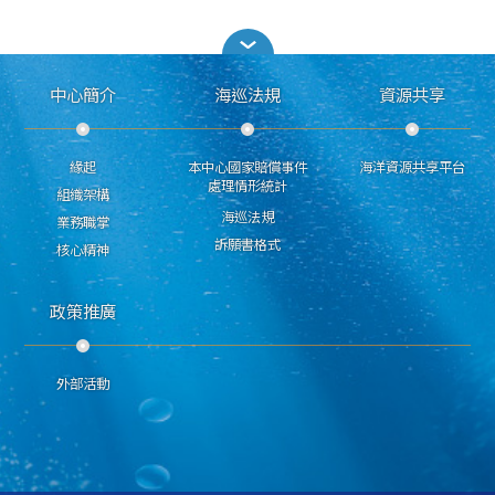
中心簡介
海巡法規
資源共享
緣起
本中心國家賠償事件
海洋資源共享平台
處理情形統計
組織架構
海巡法規
業務職掌
訴願書格式
核心精神
政策推廣
外部活動