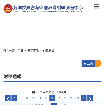
跳
到
主
要
內
容
Skip
to
main
content
現在位置：
首頁
>
便民資訊
>
射擊通報
:::
回上頁
射擊通報
共
1778
筆資料第
16/40
頁
11
12
13
14
15
16
17
18
19
20