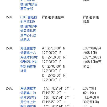
號-國防部陸
軍司令部
1583.
(108)署巡勤
詳如射擊通報單
詳如射擊通
射字第139
報單
號-國防部軍
備局規格鑑
測中心兵器
試驗場
1584.
海巡署艦隊
A：25°10'00”N
108年09月24
分署第十六
122°00'00”E
日08-12時
海巡隊108年
B：25°10'00”N
108年10月03
9月份海上射
122°08'00”E
日08-12時(預
擊訓練實施
C：25°05'00”N
備日)
計畫
122°08'00”E
D：25°05'00”N
122°00'00”E
1585.
海巡署艦隊
（Ａ）N22°54’54”，
108年9月
分署第五海
E119°25’29”。
02、19日
巡隊108年9
（Ｂ）N22°54’54”，
（上午08時
月份海上射
E119°45’29”。
30分至12時
擊訓練實施
（Ｃ）N22°34’54”，
止）。