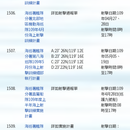
訓練計畫
1506.
海巡署艦隊
詳如射擊通報單
射擊日期:109
分署北部地
年04月27、
區機動海巡
28日
隊109年4月
射擊時間:8時
份海上射擊
至17時
訓練計畫
1507.
海巡署艦隊
A:23ﾟ26N/119ﾟ12E
射擊日期:109
分署第八海
B:23ﾟ26N/119ﾟ16E
年05月05、
巡隊109年5
C:23ﾟ22N/119ﾟ12E
19日
月份海上射
D:23'22N/119ﾟ16E
射擊時間:8時
擊訓練細部
至17時
執行計畫
1508.
海巡署艦隊
詳如射擊通報單
射擊日期:109
分署直屬船
年4月28日(巡
隊109年度上
護九號船)
半年海上射
射擊時間:08
擊訓練實施
時至17時
計畫
1509.
海巡署艦隊
詳如實施計畫
射擊日期：