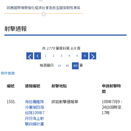
因應國際情勢強化經濟社會及民生國安韌性專區
射擊通報
共
1779
筆資料第
6/6
頁
1
2
3
4
5
6
每頁顯示
筆
15
45
300
條件查詢
編號
通報編號
射擊地點
申請射擊時
間
1501.
海巡署艦隊
詳如射擊通報單
109年7月9、
分署第四海
24日08時至
巡隊109年7
17時
月份海上射
擊訓練計畫