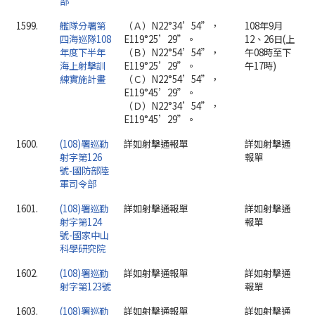
部
1599.
艦隊分署第
（Ａ）N22°34’54”，
108年9月
四海巡隊108
E119°25’29”。
12、26日(上
年度下半年
（Ｂ）N22°54’54”，
午08時至下
海上射擊訓
E119°25’29”。
午17時)
練實施計畫
（Ｃ）N22°54’54”，
E119°45’29”。
（Ｄ）N22°34’54”，
E119°45’29”。
1600.
(108)署巡勤
詳如射擊通報單
詳如射擊通
射字第126
報單
號-國防部陸
軍司令部
1601.
(108)署巡勤
詳如射擊通報單
詳如射擊通
射字第124
報單
號-國家中山
科學研究院
1602.
(108)署巡勤
詳如射擊通報單
詳如射擊通
射字第123號
報單
1603.
(108)署巡勤
詳如射擊通報單
詳如射擊通