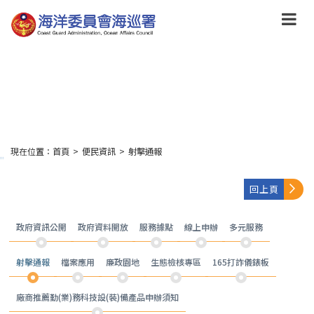
跳
到
主
要
內
容
Skip
to
main
content
現在位置：
首頁
>
便民資訊
>
射擊通報
:::
回上頁
政府資訊公開
政府資料開放
服務據點
線上申辦
多元服務
射擊通報
檔案應用
廉政園地
生態檢核專區
165打詐儀錶板
廠商推薦勤(業)務科技設(裝)備產品申辦須知