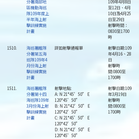
分署南部地
109年4月8日
區機動海巡
至12日、4月
隊109年度上
10日及4月25
半年海上射
日至29日
擊訓練實施
射擊時間：
計畫
0830至1700
時
1510.
海巡署艦隊
詳如射擊通報單
射擊日期:109
分署第五海
年4月16、28
巡隊109年4
日
月份海上射
射擊時
擊訓練實施
間:0800至
計畫
1700時
1511.
海巡署艦隊
射擊地點:
射擊日期:109
分署第十四
A: N 21°45’50” E
年3月19日
海巡隊109年
120°45’50”
射擊時
3月份海上射
B: N 21°42’50” E
間:0800至
擊訓練實施
120°42’50”
1700時
計畫
C: N 21°45’50” E
120°42’50”
D: N 21°42’50” E
120°45’50”