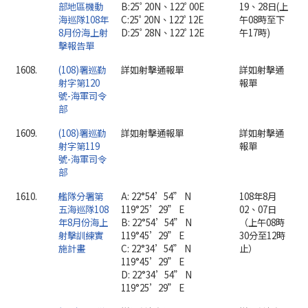
部地區機動
B:25ﾟ20N、122ﾟ00E
19、28日(上
海巡隊108年
C:25ﾟ20N、122ﾟ12E
午08時至下
8月份海上射
D:25ﾟ28N、122ﾟ12E
午17時)
擊報告單
1608.
(108)署巡勤
詳如射擊通報單
詳如射擊通
射字第120
報單
號-海軍司令
部
1609.
(108)署巡勤
詳如射擊通報單
詳如射擊通
射字第119
報單
號-海軍司令
部
1610.
艦隊分署第
A: 22°54’54” N
108年8月
五海巡隊108
119°25’29” E
02、07日
年8月份海上
B: 22°54’54” N
（上午08時
射擊訓練實
119°45’29” E
30分至12時
施計畫
C: 22°34’54” N
止）
119°45’29” E
D: 22°34’54” N
119°25’29” E