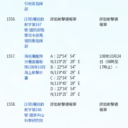
引地區指揮
部
1556.
(108)署巡勤
詳如射擊通報單
詳如射擊通
射字第167
報單
號-國防部陸
軍司令部馬
祖防衛指揮
部
1557.
海巡署艦隊
A：22°54’54”
108年10月24
分署直屬船
N/119°25’29”E
日（08時至
隊108年10月
B：22°54’54”
17時止）。
海上射擊計
N/119°45’29”E
畫
C：22°34’54”
N/119°45’29”E
D：22°34’54”
N/119°25’29”E
1558.
(108)署巡勤
詳如射擊通報單
詳如射擊通
射字第166
報單
號-國家中山
科學研究院