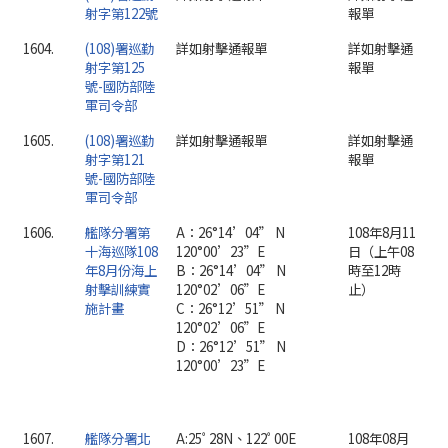
射字第122號
報單
1604.
(108)署巡勤
詳如射擊通報單
詳如射擊通
射字第125
報單
號-國防部陸
軍司令部
1605.
(108)署巡勤
詳如射擊通報單
詳如射擊通
射字第121
報單
號-國防部陸
軍司令部
1606.
艦隊分署第
A：26°14’04” N
108年8月11
十海巡隊108
120°00’23”E
日（上午08
年8月份海上
B：26°14’04” N
時至12時
射擊訓練實
120°02’06”E
止）
施計畫
C：26°12’51” N
120°02’06”E
D：26°12’51” N
120°00’23”E
1607.
艦隊分署北
A:25ﾟ28N、122ﾟ00E
108年08月