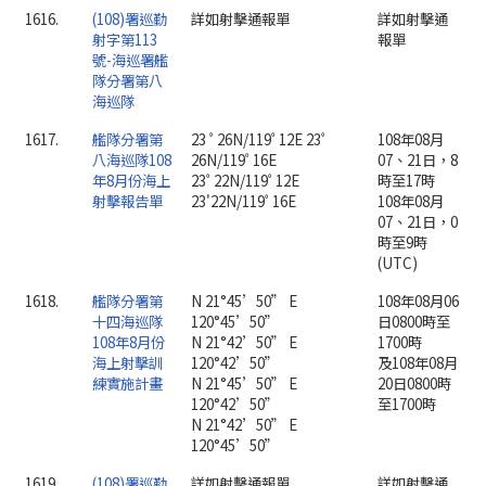
1616.
(108)署巡勤
詳如射擊通報單
詳如射擊通
射字第113
報單
號-海巡署艦
隊分署第八
海巡隊
1617.
艦隊分署第
23 ﾟ26N/119ﾟ12E 23ﾟ
108年08月
八海巡隊108
26N/119ﾟ16E
07、21日，8
年8月份海上
23ﾟ22N/119ﾟ12E
時至17時
射擊報告單
23'22N/119ﾟ16E
108年08月
07、21日，0
時至9時
(UTC)
1618.
艦隊分署第
N 21°45’50” E
108年08月06
十四海巡隊
120°45’50”
日0800時至
108年8月份
N 21°42’50” E
1700時
海上射擊訓
120°42’50”
及108年08月
練實施計畫
N 21°45’50” E
20日0800時
120°42’50”
至1700時
N 21°42’50” E
120°45’50”
1619.
(108)署巡勤
詳如射擊通報單
詳如射擊通