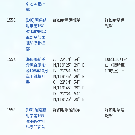
引地區指揮
部
1556.
(108)署巡勤
詳如射擊通報單
詳如射擊通
射字第167
報單
號-國防部陸
軍司令部馬
祖防衛指揮
部
1557.
海巡署艦隊
A：22°54’54”
108年10月24
分署直屬船
N/119°25’29”E
日（08時至
隊108年10月
B：22°54’54”
17時止）。
海上射擊計
N/119°45’29”E
畫
C：22°34’54”
N/119°45’29”E
D：22°34’54”
N/119°25’29”E
1558.
(108)署巡勤
詳如射擊通報單
詳如射擊通
射字第166
報單
號-國家中山
科學研究院