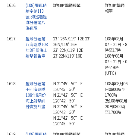
1616.
(108)署巡勤
詳如射擊通報單
詳如射擊通
射字第113
報單
號-海巡署艦
隊分署第八
海巡隊
1617.
艦隊分署第
23 ﾟ26N/119ﾟ12E 23ﾟ
108年08月
八海巡隊108
26N/119ﾟ16E
07、21日，8
年8月份海上
23ﾟ22N/119ﾟ12E
時至17時
射擊報告單
23'22N/119ﾟ16E
108年08月
07、21日，0
時至9時
(UTC)
1618.
艦隊分署第
N 21°45’50” E
108年08月06
十四海巡隊
120°45’50”
日0800時至
108年8月份
N 21°42’50” E
1700時
海上射擊訓
120°42’50”
及108年08月
練實施計畫
N 21°45’50” E
20日0800時
120°42’50”
至1700時
N 21°42’50” E
120°45’50”
1619.
(108)署巡勤
詳如射擊通報單
詳如射擊通