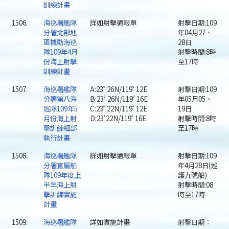
訓練計畫
1506.
海巡署艦隊
詳如射擊通報單
射擊日期:109
分署北部地
年04月27、
區機動海巡
28日
隊109年4月
射擊時間:8時
份海上射擊
至17時
訓練計畫
1507.
海巡署艦隊
A:23ﾟ26N/119ﾟ12E
射擊日期:109
分署第八海
B:23ﾟ26N/119ﾟ16E
年05月05、
巡隊109年5
C:23ﾟ22N/119ﾟ12E
19日
月份海上射
D:23'22N/119ﾟ16E
射擊時間:8時
擊訓練細部
至17時
執行計畫
1508.
海巡署艦隊
詳如射擊通報單
射擊日期:109
分署直屬船
年4月28日(巡
隊109年度上
護九號船)
半年海上射
射擊時間:08
擊訓練實施
時至17時
計畫
1509.
海巡署艦隊
詳如實施計畫
射擊日期：