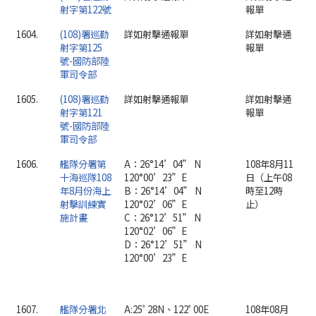
射字第122號
報單
1604.
(108)署巡勤
詳如射擊通報單
詳如射擊通
射字第125
報單
號-國防部陸
軍司令部
1605.
(108)署巡勤
詳如射擊通報單
詳如射擊通
射字第121
報單
號-國防部陸
軍司令部
1606.
艦隊分署第
A：26°14’04” N
108年8月11
十海巡隊108
120°00’23”E
日（上午08
年8月份海上
B：26°14’04” N
時至12時
射擊訓練實
120°02’06”E
止）
施計畫
C：26°12’51” N
120°02’06”E
D：26°12’51” N
120°00’23”E
1607.
艦隊分署北
A:25ﾟ28N、122ﾟ00E
108年08月