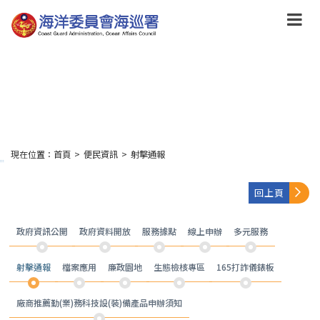
跳
到
主
要
內
容
Skip
to
main
content
現在位置：
首頁
>
便民資訊
>
射擊通報
:::
回上頁
政府資訊公開
政府資料開放
服務據點
線上申辦
多元服務
射擊通報
檔案應用
廉政園地
生態檢核專區
165打詐儀錶板
廠商推薦勤(業)務科技設(裝)備產品申辦須知