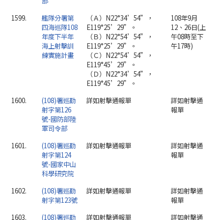
部
1599.
艦隊分署第
（Ａ）N22°34’54”，
108年9月
四海巡隊108
E119°25’29”。
12、26日(上
年度下半年
（Ｂ）N22°54’54”，
午08時至下
海上射擊訓
E119°25’29”。
午17時)
練實施計畫
（Ｃ）N22°54’54”，
E119°45’29”。
（Ｄ）N22°34’54”，
E119°45’29”。
1600.
(108)署巡勤
詳如射擊通報單
詳如射擊通
射字第126
報單
號-國防部陸
軍司令部
1601.
(108)署巡勤
詳如射擊通報單
詳如射擊通
射字第124
報單
號-國家中山
科學研究院
1602.
(108)署巡勤
詳如射擊通報單
詳如射擊通
射字第123號
報單
1603.
(108)署巡勤
詳如射擊通報單
詳如射擊通