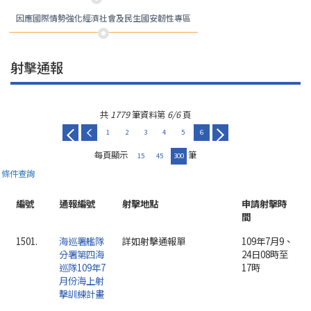
因應國際情勢強化經濟社會及民生國安韌性專區
射擊通報
共
1779
筆資料第
6/6
頁
1
2
3
4
5
6
每頁顯示
筆
15
45
300
條件查詢
編號
通報編號
射擊地點
申請射擊時
間
1501.
海巡署艦隊
詳如射擊通報單
109年7月9、
分署第四海
24日08時至
巡隊109年7
17時
月份海上射
擊訓練計畫