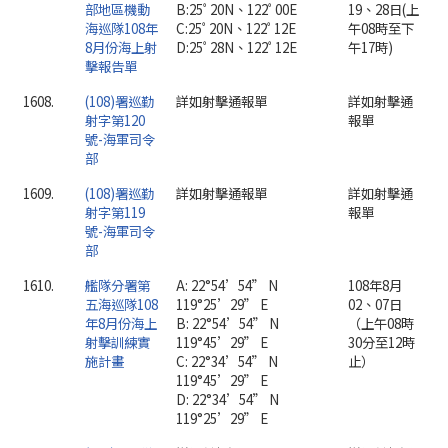
部地區機動
B:25ﾟ20N、122ﾟ00E
19、28日(上
海巡隊108年
C:25ﾟ20N、122ﾟ12E
午08時至下
8月份海上射
D:25ﾟ28N、122ﾟ12E
午17時)
擊報告單
1608.
(108)署巡勤
詳如射擊通報單
詳如射擊通
射字第120
報單
號-海軍司令
部
1609.
(108)署巡勤
詳如射擊通報單
詳如射擊通
射字第119
報單
號-海軍司令
部
1610.
艦隊分署第
A: 22°54’54” N
108年8月
五海巡隊108
119°25’29” E
02、07日
年8月份海上
B: 22°54’54” N
（上午08時
射擊訓練實
119°45’29” E
30分至12時
施計畫
C: 22°34’54” N
止）
119°45’29” E
D: 22°34’54” N
119°25’29” E