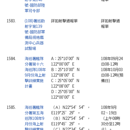
號-國防部陸
軍司令部
1583.
(108)署巡勤
詳如射擊通報單
詳如射擊通
射字第139
報單
號-國防部軍
備局規格鑑
測中心兵器
試驗場
1584.
海巡署艦隊
A：25°10'00”N
108年09月24
分署第十六
122°00'00”E
日08-12時
海巡隊108年
B：25°10'00”N
108年10月03
9月份海上射
122°08'00”E
日08-12時(預
擊訓練實施
C：25°05'00”N
備日)
計畫
122°08'00”E
D：25°05'00”N
122°00'00”E
1585.
海巡署艦隊
（Ａ）N22°54’54”，
108年9月
分署第五海
E119°25’29”。
02、19日
巡隊108年9
（Ｂ）N22°54’54”，
（上午08時
月份海上射
E119°45’29”。
30分至12時
擊訓練實施
（Ｃ）N22°34’54”，
止）。