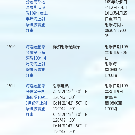
分署南部地
109年4月8日
區機動海巡
至12日、4月
隊109年度上
10日及4月25
半年海上射
日至29日
擊訓練實施
射擊時間：
計畫
0830至1700
時
1510.
海巡署艦隊
詳如射擊通報單
射擊日期:109
分署第五海
年4月16、28
巡隊109年4
日
月份海上射
射擊時
擊訓練實施
間:0800至
計畫
1700時
1511.
海巡署艦隊
射擊地點:
射擊日期:109
分署第十四
A: N 21°45’50” E
年3月19日
海巡隊109年
120°45’50”
射擊時
3月份海上射
B: N 21°42’50” E
間:0800至
擊訓練實施
120°42’50”
1700時
計畫
C: N 21°45’50” E
120°42’50”
D: N 21°42’50” E
120°45’50”